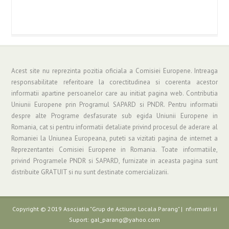
Acest site nu reprezinta pozitia oficiala a Comisiei Europene. Intreaga
responsabilitate referitoare la corectitudinea si coerenta acestor
informatii apartine persoanelor care au initiat pagina web. Contributia
Uniunii Europene prin Programul SAPARD si PNDR. Pentru informatii
despre alte Programe desfasurate sub egida Uniunii Europene in
Romania, cat si pentru informatii detaliate privind procesul de aderare al
Romaniei la Uniunea Europeana, puteti sa vizitati pagina de internet a
Reprezentantei Comisiei Europene in Romania. Toate informatiile,
privind Programele PNDR si SAPARD, furnizate in aceasta pagina sunt
distribuite GRATUIT si nu sunt destinate comercializarii.
Copyright © 2019 Asociatia "Grup de Actiune Locala Parang" | Informatii si
Suport: gal_parang@yahoo.com