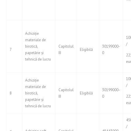
Achiziție
10
materiale de
/
birotică,
Capitolul
30199000-
7
Eligibilă
papetărie și
III
0
22
tehnică de lucru
eu
10
Achiziție
/
materiale de
Capitolul
30199000-
8
birotică,
Eligibilă
III
0
22
papetărie și
eu
tehnică de lucru
45
/