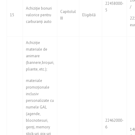
10
22458000-
/
Achiziție bonuri
5
Capitolul
15
valorice pentru
Eligibilă
III
22
carburanți auto
eu
Achiziție
materiale de
animare
(bannere,broșuri,
pliante, etc.);
materiale
promoționale
inclusiv
personalizate cu
numele GAL
(agende,
blocnotesuri,
22462000-
genți, memory
6
14
stick-uri, pix-uri