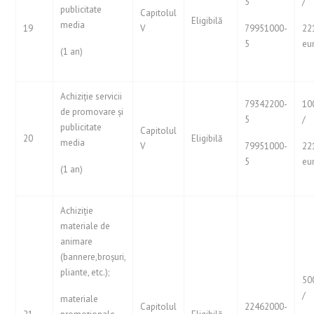
5
/
publicitate
Capitolul
Eligibilă
media
19
V
79951000-
22
5
eu
(1 an)
Achiziție servicii
79342200-
10
de promovare și
5
/
publicitate
Capitolul
20
Eligibilă
media
V
79951000-
22
5
eu
(1 an)
Achiziție
materiale de
animare
(bannere,broșuri,
pliante, etc.);
50
/
materiale
Capitolul
22462000-