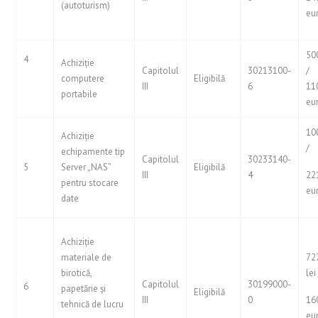
(autoturism)
eu
50
4
Achiziție
Capitolul
30213100-
/
computere
Eligibilă
III
6
11
portabile
eu
10
Achiziție
/
echipamente tip
Capitolul
30233140-
5
Server „NAS”
Eligibilă
III
4
22
pentru stocare
eu
date
Achiziție
materiale de
72
birotică,
lei
Capitolul
30199000-
6
papetărie și
Eligibilă
III
0
16
tehnică de lucru
eu