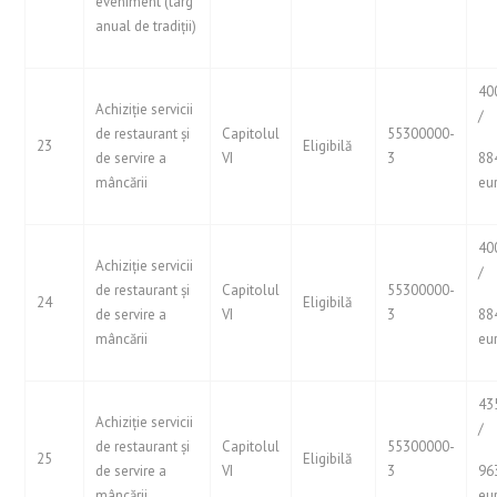
eveniment (târg
anual de tradiții)
40
Achiziție servicii
/
de restaurant și
Capitolul
55300000-
23
Eligibilă
de servire a
VI
3
88
mâncării
eu
40
Achiziție servicii
/
de restaurant și
Capitolul
55300000-
24
Eligibilă
de servire a
VI
3
88
mâncării
eu
43
Achiziție servicii
/
de restaurant și
Capitolul
55300000-
25
Eligibilă
de servire a
VI
3
96
mâncării
eu