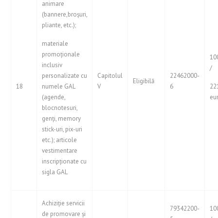
animare
(bannere,broșuri,
pliante, etc.);
materiale
promoționale
10
inclusiv
/
personalizate cu
Capitolul
22462000-
Eligibilă
18
numele GAL
V
6
22
(agende,
eu
blocnotesuri,
genți, memory
stick-uri, pix-uri
etc.); articole
vestimentare
inscripționate cu
sigla GAL
Achiziție servicii
79342200-
10
de promovare și