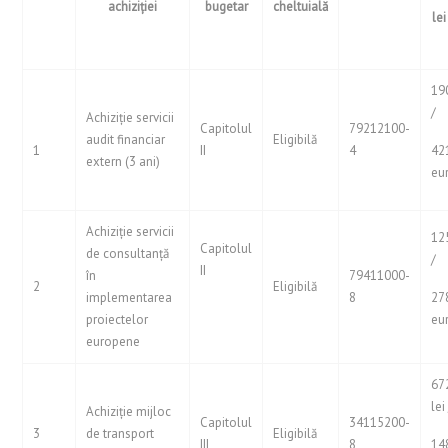
achiziției
bugetar
cheltuială
lei
19
/
Achiziție servicii
Capitolul
79212100-
audit financiar
Eligibilă
1
II
4
42
extern (3 ani)
eu
Achiziție servicii
12
Capitolul
de consultanță
/
II
în
79411000-
2
Eligibilă
implementarea
8
27
proiectelor
eu
europene
67
lei
Achiziție mijloc
Capitolul
34115200-
3
de transport
Eligibilă
III
8
14