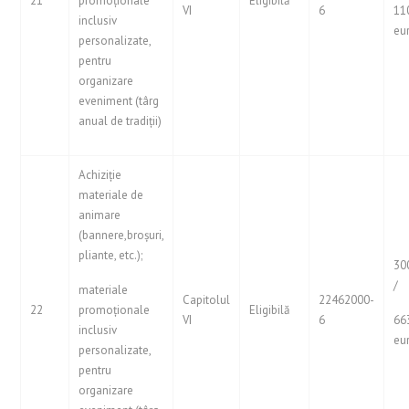
21
promoționale
Eligibilă
VI
6
11
inclusiv
eu
personalizate,
pentru
organizare
eveniment (târg
anual de tradiții)
Achiziție
materiale de
animare
(bannere,broșuri,
pliante, etc.);
30
/
materiale
Capitolul
22462000-
22
promoționale
Eligibilă
VI
6
66
inclusiv
eu
personalizate,
pentru
organizare