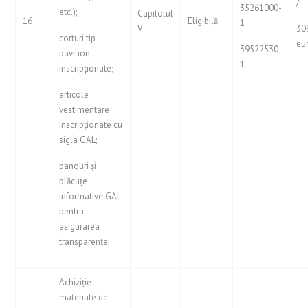
/
35261000-
etc.);
Capitolul
16
Eligibilă
1
V
30
corturi tip
eu
39522530-
pavilion
1
inscripționate;
articole
vestimentare
inscripționate cu
sigla GAL;
panouri și
plăcuțe
informative GAL
pentru
asigurarea
transparenței
Achiziție
materiale de