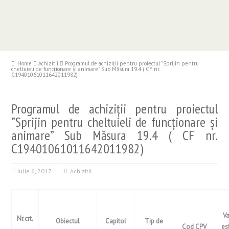
Home
Achizitii
Programul de achiziții pentru proiectul ”Sprijin pentru
cheltuieli de funcționare și animare” Sub Măsura 19.4 ( CF nr.
C19401061011642011982)
Programul de achiziții pentru proiectul
”Sprijin pentru cheltuieli de funcționare și
animare” Sub Măsura 19.4 ( CF nr.
C19401061011642011982)
iulie 6, 2017
Achizitii
V
Nr.crt.
Obiectul
Capitol
Tip de
Cod CPV
es