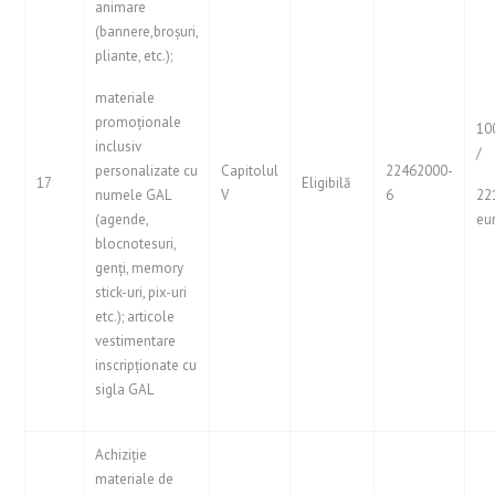
animare
(bannere,broșuri,
pliante, etc.);
materiale
promoționale
10
inclusiv
/
personalizate cu
Capitolul
22462000-
17
Eligibilă
numele GAL
V
6
22
(agende,
eu
blocnotesuri,
genți, memory
stick-uri, pix-uri
etc.); articole
vestimentare
inscripționate cu
sigla GAL
Achiziție
materiale de