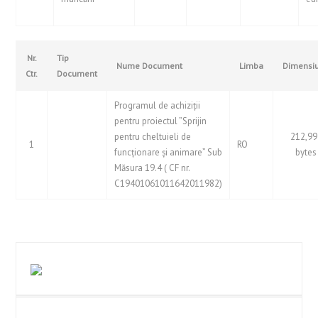
Nr.
Tip
Nume Document
Limba
Dimensi
Ctr.
Document
Programul de achiziții
pentru proiectul ”Sprijin
pentru cheltuieli de
212,99
1
RO
funcționare și animare” Sub
bytes
Măsura 19.4 ( CF nr.
C19401061011642011982)