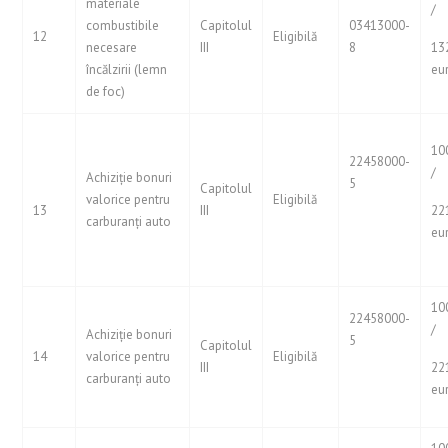
materiale
/
combustibile
Capitolul
03413000-
12
Eligibilă
necesare
III
8
13
încălzirii (lemn
eu
de foc)
10
22458000-
/
Achiziție bonuri
5
Capitolul
valorice pentru
Eligibilă
13
III
22
carburanți auto
eu
10
22458000-
/
Achiziție bonuri
5
Capitolul
14
valorice pentru
Eligibilă
III
22
carburanți auto
eu