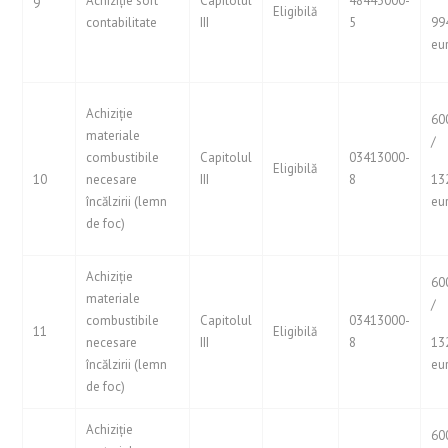
Achiziție soft
Capitolul
48443000-
9
Eligibilă
contabilitate
III
5
99
eu
Achiziție
60
materiale
/
combustibile
Capitolul
03413000-
Eligibilă
10
necesare
III
8
13
încălzirii (lemn
eu
de foc)
Achiziție
60
materiale
/
combustibile
Capitolul
03413000-
11
Eligibilă
necesare
III
8
13
încălzirii (lemn
eu
de foc)
Achiziție
60