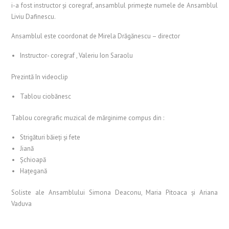
i-a fost instructor și coregraf, ansamblul primește numele de Ansamblul
Liviu Dafinescu.
Ansamblul este coordonat de Mirela Drăgănescu – director
Instructor- coregraf , Valeriu Ion Saraolu
Prezintă în videoclip
Tablou ciobănesc
Tablou coregrafic muzical de mărginime compus din :
Strigături băieți și fete
Jiană
Șchioapă
Hațegană
Soliste ale Ansamblului Simona Deaconu, Maria Pitoaca și Ariana
Vaduva