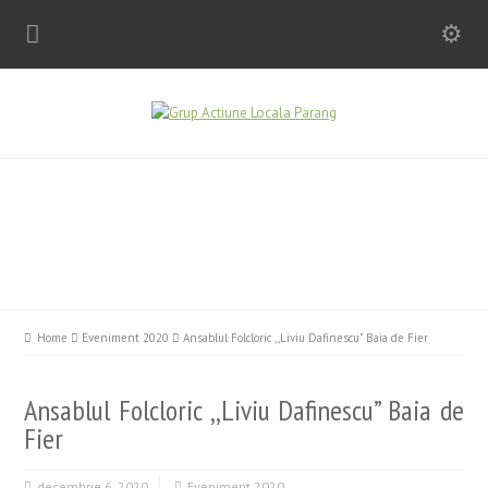
Home
Eveniment 2020
Ansablul Folcloric ,,Liviu Dafinescu" Baia de Fier
Ansablul Folcloric ,,Liviu Dafinescu” Baia de
Fier
decembrie 6, 2020
Eveniment 2020