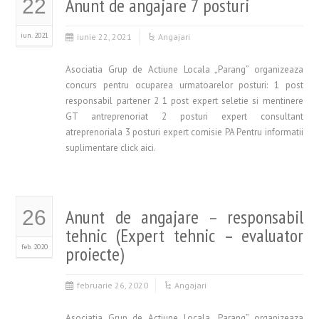
Anunt de angajare 7 posturi
22
iun. 2021
iunie 22, 2021
Angajari
Asociatia Grup de Actiune Locala „Parang” organizeaza
concurs pentru ocuparea urmatoarelor posturi: 1 post
responsabil partener 2 1 post expert seletie si mentinere
GT antreprenoriat 2 posturi expert consultant
atreprenoriala 3 posturi expert comisie PA Pentru informatii
suplimentare click aici.
Anunt de angajare – responsabil
26
tehnic (Expert tehnic – evaluator
feb. 2020
proiecte)
februarie 26, 2020
Angajari
Asociatia Grup de Actiune Locala „Parang” organizeaza