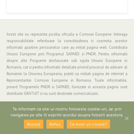
Acest site nu reprezinta pozitia oficiala a Comisiei Europene. Intreaga
responsabilitate referitoare la corectitudinea si coerenta acestor
informatii apartine persoanelor care au initiat pagina web. Contributia
Uniunii Europene prin Programul SAPARD si PNDR. Pentru informatii
despre alte Programe desfasurate sub egida Uniunii Europene in
Romania, cat si pentru informatii detaliate privind procesul de aderare al
Romaniei la Uniunea Europeana, puteti sa vizitati pagina de internet a
Reprezentantei Comisiei Europene in Romania. Toate informatiile,
privind Programele PNDR si SAPARD, furnizate in aceasta pagina sunt
distribuite GRATUIT si nu sunt destinate comercializarii.
Te informam ca site-ul nostru foloseste cookie-uri, iar prin
navigarea pe site iti exprimi acordul asupra folosirii acestora.
Copyright © 2019 Asociatia "Grup de Actiune Locala Parang" | Informatii si
Suport: gal_parang@yahoo.com
Accept
Refuz
Ce este un cookie?