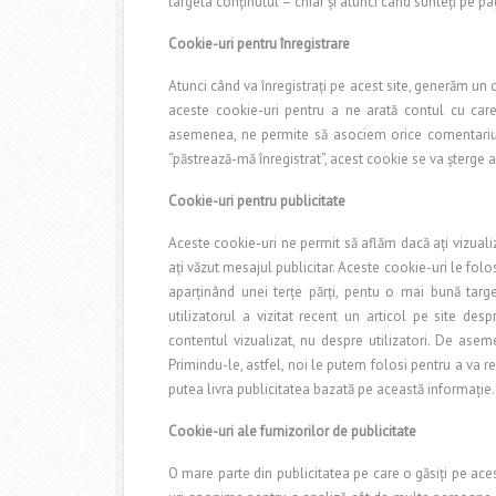
targeta conţinutul – chiar şi atunci când sunteţi pe p
Cookie-uri pentru înregistrare
Atunci când va înregistraţi pe acest site, generăm un 
aceste cookie-uri pentru a ne arată contul cu care
asemenea, ne permite să asociem orice comentariu p
“păstrează-mă înregistrat”, acest cookie se va şterge
Cookie-uri pentru publicitate
Aceste cookie-uri ne permit să aflăm dacă aţi vizualiz
aţi văzut mesajul publicitar. Aceste cookie-uri le fol
aparţinând unei terţe părţi, pentu o mai bună targ
utilizatorul a vizitat recent un articol pe site de
contentul vizualizat, nu despre utilizatori. De asem
Primindu-le, astfel, noi le putem folosi pentru a va rec
putea livra publicitatea bazată pe această informaţie.
Cookie-uri ale furnizorilor de publicitate
O mare parte din publicitatea pe care o găsiţi pe acest