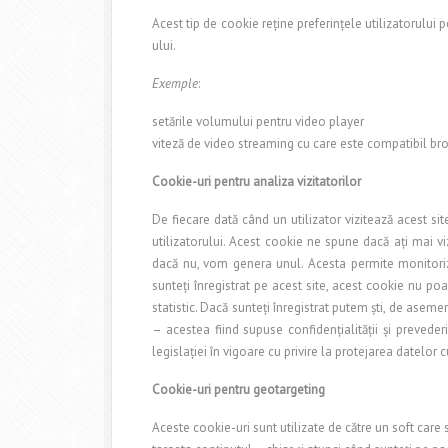
Acest tip de cookie reţine preferinţele utilizatorului p
ului.
Exemple
:
setările volumului pentru video player
viteză de video streaming cu care este compatibil br
Cookie-uri pentru analiza vizitatorilor
De fiecare dată când un utilizator vizitează acest si
utilizatorului. Acest cookie ne spune dacă aţi mai v
dacă nu, vom genera unul. Acesta permite monitorizar
sunteţi înregistrat pe acest site, acest cookie nu poa
statistic. Dacă sunteţi înregistrat putem şti, de aseme
– acestea fiind supuse confidenţialităţii şi prevederi
legislaţiei în vigoare cu privire la protejarea datelor 
Cookie-uri pentru geotargeting
Aceste cookie-uri sunt utilizate de către un soft care 