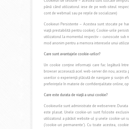
Cookieuri de sesiune – acestea sunt stocate tempora
până când utilizatorul iese de pe web-siteul respect
cont de webmail sau pe rețele de socializare)
Cookieuri Persistente – Acestea sunt stocate pe har
viață prestabilită pentru cookie). Cookie-urile persis
utilizatorul la momentul respectiv – cunoscute sub num
mod anonim pentru a memora interesele unui utilizator, 
Care sunt avantajele cookie-urilor?
Un cookie conţine informaţii care fac legătură înt
browser accesează acel web-server din nou, acesta poa
userilor o experienţă plăcută de navigare şi susţin efor
preferinţele în materie de confidenţialitate online, op
Care este durata de viaţă a unui cookie?
Cookieurile sunt administrate de webservere. Durata 
este plasat. Unele cookie-uri sunt folosite exclusi
utilizatorul a părăsit website-ul şi unele cookie-uri s
(‘cookie-uri permanente‘). Cu toate acestea, cookie-