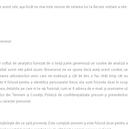
e acest site, aşa încât nu mai este nevoie de setarea lor la fiecare vizitare a site-
owserul
te softul de analytics furnizat de o terţă parte generează un cookie de analiză a
izitat acest site până acum. Browserul ne va spune dacă aveţi acest cookie, iar
ea utilizatorilor unici care ne vizitează şi cât de des o fac. Atât timp cât nu
te fi folosit pentru a identifica persoanele fizice, ele sunt folosite doar în scop
nea, detaliile pe care ni le-aţi furnizat, cum ar fi adresa de e-mail şi username-ul
lor din Termeni şi Condiţii, Politică de confidenţialitate precum şi prevederilor
cu caracter personal.
stabileşte din ce ţară proveniţi. Este complet anonim şi este folosit doar pentru a