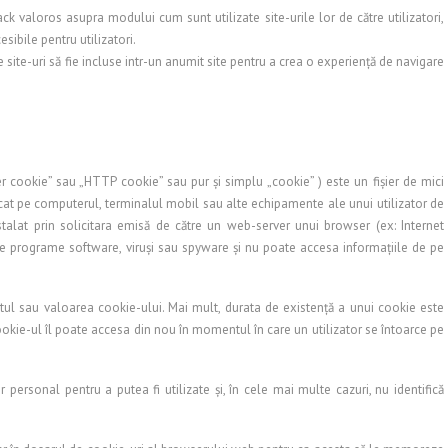
ck valoros asupra modului cum sunt utilizate site-urile lor de către utilizatori,
esibile pentru utilizatori.
e site-uri să fie incluse intr-un anumit site pentru a crea o experiență de navigare
 cookie” sau „HTTP cookie” sau pur și simplu „cookie” ) este un fișier de mici
tocat pe computerul, terminalul mobil sau alte echipamente ale unui utilizator de
talat prin solicitara emisă de către un web-server unui browser (ex: Internet
ne programe software, viruși sau spyware și nu poate accesa informațiile de pe
tul sau valoarea cookie-ului. Mai mult, durata de existență a unui cookie este
ookie-ul îl poate accesa din nou în momentul în care un utilizator se întoarce pe
r personal pentru a putea fi utilizate și, în cele mai multe cazuri, nu identifică