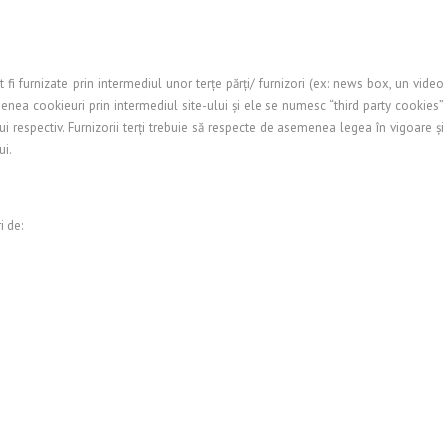
fi furnizate prin intermediul unor terţe părţi/ furnizori (ex: news box, un video
enea cookieuri prin intermediul site-ului şi ele se numesc “third party cookies”
i respectiv. Furnizorii terţi trebuie să respecte de asemenea legea în vigoare şi
ui.
i de: