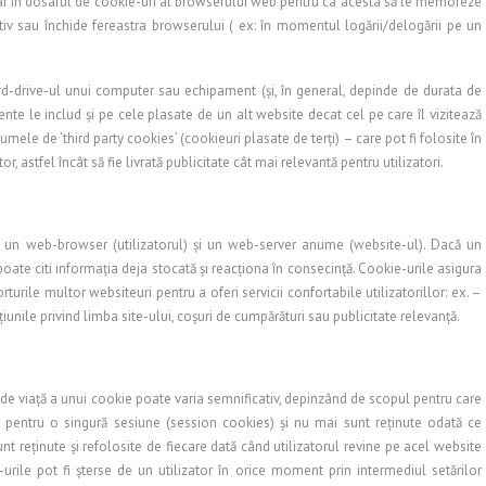
r în dosarul de cookie-uri al browserului web pentru ca acesta să le memoreze
iv sau închide fereastra browserului ( ex: în momentul logării/delogării pe un
d-drive-ul unui computer sau echipament (și, în general, depinde de durata de
tente le includ și pe cele plasate de un alt website decat cel pe care îl vizitează
ele de ‘third party cookies’ (cookieuri plasate de terți) – care pot fi folosite în
astfel încât să fie livrată publicitate cât mai relevantă pentru utilizatori.
re un web-browser (utilizatorul) şi un web-server anume (website-ul). Dacă un
te citi informaţia deja stocată şi reacţiona în consecinţă. Cookie-urile asigura
turile multor websiteuri pentru a oferi servicii confortabile utilizatorillor: ex. –
ţiunile privind limba site-ului, coşuri de cumpărături sau publicitate relevanţă.
de viaţă a unui cookie poate varia semnificativ, depinzând de scopul pentru care
v pentru o singură sesiune (session cookies) şi nu mai sunt reţinute odată ce
unt reţinute şi refolosite de fiecare dată când utilizatorul revine pe acel website
urile pot fi şterse de un utilizator în orice moment prin intermediul setărilor