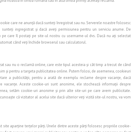
agină noastră în limba română sau în altă limba primiţi aceeaşi reclamă.
cookie care ne anunţă dacă sunteţi înregistrat sau nu. Serverele noastre folosesc
 sunteţi ingregistrat şi dacă aveţi permisiunea pentru un serviciu anume. De
e care îl postaţi pe site-ul nostru cu username-ul dvs. Dacă nu aţi selectat
 automat când veţi închide browserul sau calculatorul.
at sau nu o reclamă online, care este tipul acesteia şi cât timp a trecut de când
osim şi pentru a targeta publicitatea online. Putem folosi, de asemenea, cookieuri
etare a publicităţii, pentru a arată de exemplu reclame despre vacanţe, dacă
spre vacanţe. Aceste cookie-uri sunt anonime, ele stochează informaţii despre
enea, setăm cookie-uri anonime şi prin alte site-uri pe care avem publicitate.
unoaşte că vizitator al acelui site dacă ulterior veţi vizită site-ul nostru, va vom
 site aparţine terţelor părţi. Unele dintre aceste părţi folosesc propriile cookie-