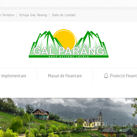
in Teritoriu
Echipa GAL Parang
Date de Contact
e Implementare
Masuri de Finantare
Proiecte Finan