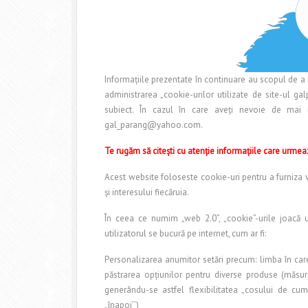
Informațiile prezentate în continuare au scopul de a a
administrarea „cookie-urilor utilizate de site-ul ga
subiect. În cazul în care aveți nevoie de mai 
gal_parang@yahoo.com.
Te rugăm să citești cu atenție informațiile care urmea
Acest website foloseste cookie-uri pentru a furniza v
și interesului fiecăruia.
În ceea ce numim „web 2.0”, „cookie”-urile joacă un 
utilizatorul se bucură pe internet, cum ar fi:
Personalizarea anumitor setări precum: limba în care
păstrarea opțiunilor pentru diverse produse (măsuri
generându-se astfel flexibilitatea „cosului de cumpă
„înapoi’’)