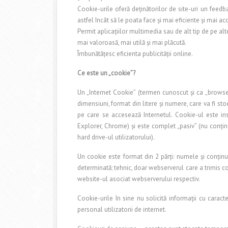
Cookie-urile oferă deținătorilor de site-uri un feedba
astfel încât să le poata face și mai eficiente și mai acc
Permit aplicațiilor multimedia sau de alt tip de pe alt
mai valoroasă, mai utilă și mai plăcută.
Îmbunătățesc eficienta publicității online.
Ce este un „cookie”?
Un „Internet Cookie” (termen cunoscut și ca „browser
dimensiuni, format din litere și numere, care va fi s
pe care se accesează Internetul. Cookie-ul este ins
Explorer, Chrome) și este complet „pasiv” (nu conți
hard drive-ul utilizatorului).
Un cookie este format din 2 părți: numele și conținu
determinată; tehnic, doar webserverul care a trimis c
website-ul asociat webserverului respectiv.
Cookie-urile în sine nu solicită informații cu caracte
personal utilizatorii de internet.