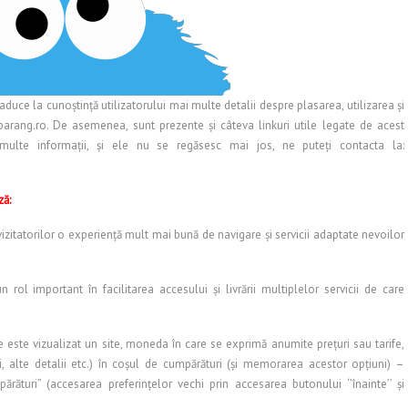
duce la cunoștință utilizatorului mai multe detalii despre plasarea, utilizarea și
lparang.ro. De asemenea, sunt prezente și câteva linkuri utile legate de acest
multe informații, și ele nu se regăsesc mai jos, ne puteți contacta la:
ză:
izitatorilor o experiență mult mai bună de navigare și servicii adaptate nevoilor
rol important în facilitarea accesului și livrării multiplelor servicii de care
 este vizualizat un site, moneda în care se exprimă anumite prețuri sau tarife,
, alte detalii etc.) în coșul de cumpărături (și memorarea acestor opțiuni) –
rături” (accesarea preferințelor vechi prin accesarea butonului ‘’înainte’’ și