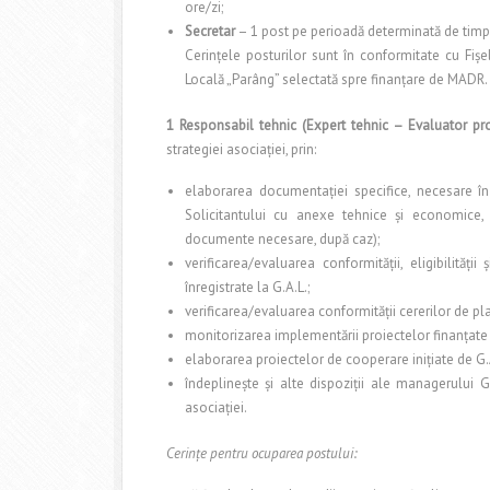
ore/zi;
Secretar
– 1 post pe perioadă determinată de timp 
Cerinţele posturilor sunt în conformitate cu Fiş
Locală „Parâng” selectată spre finanţare de MADR.
1 Responsabil tehnic (Expert tehnic – Evaluator pro
strategiei asociaţiei, prin:
elaborarea documentaţiei specifice, necesare în
Solicitantului cu anexe tehnice şi economice,
documente necesare, după caz);
verificarea/evaluarea conformităţii, eligibilităţ
înregistrate la G.A.L.;
verificarea/evaluarea conformităţii cererilor de pl
monitorizarea implementării proiectelor finanţate 
elaborarea proiectelor de cooperare iniţiate de G.
îndeplineşte şi alte dispoziţii ale managerului G
asociaţiei.
Cerinţe pentru ocuparea postului: