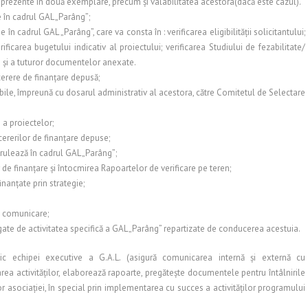
 prezente în două exemplare, precum şi valabilitatea acestora(dacă este cazul).
e în cadrul GAL „Parâng”;
e în cadrul GAL „Parâng”, care va consta în : verificarea eligibilităţii solicitantului;
verificarea bugetului indicativ al proiectului; verificarea Studiului de fezabilitate/
m şi a tuturor documentelor anexate.
cerere de finanţare depusă;
ibile, împreună cu dosarul administrativ al acestora, către Comitetul de Selectare
 a proiectelor;
cererilor de finanţare depuse;
erulează în cadrul GAL „Parâng”;
r de finanţare şi întocmirea Rapoartelor de verificare pe teren;
inanţate prin strategie;
i comunicare;
legate de activitatea specifică a GAL „Parâng” repartizate de conducerea acestuia.
ic echipei executive a G.A.L. (asigură comunicarea internă şi externă cu
izarea activităţilor, elaborează rapoarte, pregăteşte documentele pentru întâlnirile
or asociaţiei, în special prin implementarea cu succes a activităţilor programului