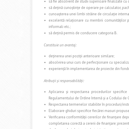
să fie absolvent de studii superioare finalizate cu 
să deţină cunoştinţe de operare pe calculator, pach
cunoaşterea unei limbi străine de circulaţie inter
excelentă relaţionare cu membrii comunităţilor part
informali etc.;
să deţină permis de conducere categoria B.
Constituie un avantaj:
deţinerea unei poziţii anterioare similare;
absolvirea unui curs de perfecţionare cu speciali
experienţă în implementarea de proiecte din fond
Atribuţii şi responsabilităţi:
Aplicarea şi respectarea procedurilor specifice
Regulamentului de Ordine Internă şi a Codului de 
Respectarea termenelor stabilite în proceduri/ins
Elaborare ghiduri specifice fiecărei masuri propuse 
Verificarea conformităţii cererilor de finanţare depu
completarea corectă a cererii de finanţare; prezenta