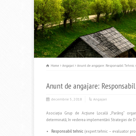
Home
Angajari
Anunt de angajare: Responsabil Tehnic s
Anunt de angajare: Responsabil 
decembrie 5, 2018
Angajari
Asociaţia Grup de Acţiune Locală „Parâng” orga
determinată, în vederea implementării Strategiei de 
Responsabil tehnic
(expert tehnic – evaluator pro