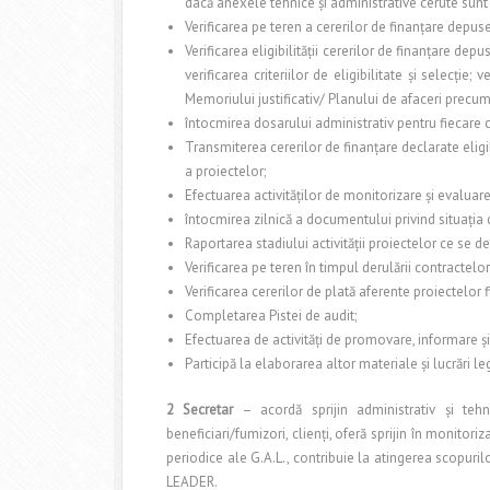
dacă anexele tehnice şi administrative cerute sunt
Verificarea pe teren a cererilor de finanţare depus
Verificarea eligibilităţii cererilor de finanţare depus
verificarea criteriilor de eligibilitate şi selecţie; 
Memoriului justificativ/ Planului de afaceri precu
întocmirea dosarului administrativ pentru fiecare 
Transmiterea cererilor de finanţare declarate elig
a proiectelor;
Efectuarea activităţilor de monitorizare şi evaluare
întocmirea zilnică a documentului privind situaţia 
Raportarea stadiului activităţii proiectelor ce se d
Verificarea pe teren în timpul derulării contractelo
Verificarea cererilor de plată aferente proiectelor f
Completarea Pistei de audit;
Efectuarea de activităţi de promovare, informare ş
Participă la elaborarea altor materiale şi lucrări 
2 Secretar
– acordă sprijin administrativ şi tehn
beneficiari/fumizori, clienţi, oferă sprijin în monitor
periodice ale G.A.L., contribuie la atingerea scopuril
LEADER.