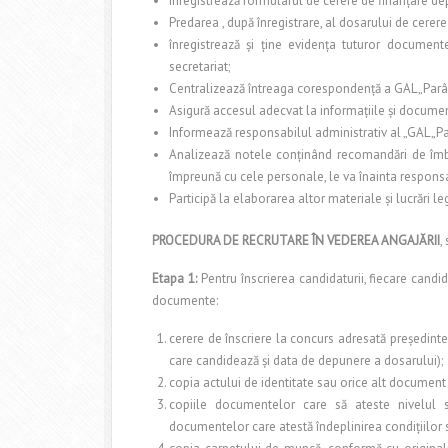
înregistrează formularul de cerere de finanţare dep
Predarea , după înregistrare, al dosarului de cerer
înregistrează şi ţine evidenţa tuturor document
secretariat;
Centralizează întreaga corespondenţă a GAL „Parâ
Asigură accesul adecvat la informaţiile şi documen
Informează responsabilul administrativ al „GAL „Pa
Analizează notele conţinând recomandări de îmbun
împreună cu cele personale, le va înainta responsa
Participă la elaborarea altor materiale şi lucrări 
PROCEDURA DE RECRUTARE ÎN VEDEREA ANGAJĂRII
,
Etapa 1:
Pentru înscrierea candidaturii, fiecare cand
documente:
cerere de înscriere la concurs adresată preşedint
care candidează şi data de depunere a dosarului);
copia actului de identitate sau orice alt document ca
copiile documentelor care să ateste nivelul st
documentelor care atestă îndeplinirea condiţiilor s