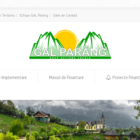
in Teritoriu
Echipa GAL Parang
Date de Contact
e Implementare
Masuri de Finantare
Proiecte Finan