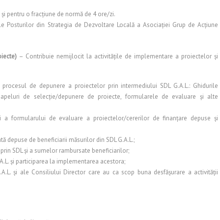
şi pentru o fracţiune de normă de 4 ore/zi.
ele Posturilor din Strategia de Dezvoltare Locală a Asociaţiei Grup de Acţiune
iecte)
– Contribuie nemijlocit la activităţile de implementare a proiectelor şi
 procesul de depunere a proiectelor prin intermediului SDL G.A.L.: Ghidurile
 apeluri de selecţie/depunere de proiecte, formularele de evaluare şi alte
ii şi a formularului de evaluare a proiectelor/cererilor de finanţare depuse şi
ată depuse de beneficiarii măsurilor din SDL G.A.L.;
prin SDL şi a sumelor rambursate beneficiarilor;
A.L. şi participarea la implementarea acestora;
.A.L. şi ale Consiliului Director care au ca scop buna desfăşurare a activităţii