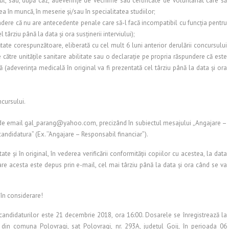
l, sau, după caz, adeverinţe de vechime sau certificate de voluntariat care să
 în muncă, în meserie şi/sau în specialitatea studiilor;
undere că nu are antecedente penale care să-l facă incompatibil cu funcţia pentru
 târziu până la data şi ora susţinerii interviului);
ate corespunzătoare, eliberată cu cel mult 6 luni anterior derulării concursului
 către unităţile sanitare abilitate sau o declaraţie pe propria răspundere că este
(adeverinţa medicală în original va fi prezentată cel târziu până la data şi ora
cursului.
 de email gal_parang@yahoo.com, precizând în subiectul mesajului „Angajare –
didatura” (Ex. ’’Angajare – Responsabil financiar”).
 şi în original, în vederea verificării conformităţii copiilor cu acestea, la data
are acesta este depus prin e-mail, cel mai târziu până la data şi ora când se va
în considerare!
andidaturilor este 21 decembrie 2018, ora 16:00. Dosarele se înregistrează la
din comuna Polovragi, sat Polovragi, nr. 293A, judeţul Goij, în perioada 06