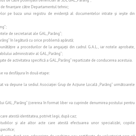
us de către potenţialii beneficiari ai SDL GAL „Parâng”;
e de finanţare către Departamentul tehnic;
elor pe baza unui registru de evidenţă al documentelor intrate şi ieşite din
ng”;
tele de secretariat ale GAL „Parâng”;
râng” în legătură cu orice problemă apărută;
ătăţire a procedurilor de la angajaţii din cadrul G.A.L., iar notele aprobate,
bilului administrativ al GAL „Parâng”;
legate de activitatea specifică a GAL „Parâng” repartizate de conducerea acestuia.
 se va desfăşura în două etape:
idat va depune la sediul Asociaţiei Grup de Acţiune Locală „Parâng” următoarele
elui GAL „Parâng” (cererea în format liber va cuprinde denumirea postului pentru
re atestă identitatea, potrivit legii, după caz;
udiilor şi ale altor acte care atestă efectuarea unor specializări, copiile
pecifice;