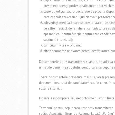
copia carnetului de muncă, conformă cu originalu
ateste experienţa profesională anterioară, vechimea
cazierul judiciar sau o declaraţie pe propria răsp
care candidează (cazierul judiciar va fi prezentat cel
adeverinţă medicală care să ateste starea de sănăt
de către medicul de familie al candidatului sau de
apt medical pentru funcţia pentru care candidează 
susţinerii interviului);
curriculum vitae – original;
alte documente relevante pentru desfăşurarea con
Documentele pot fi transmise şi scanate, pe adresa
urmat de denumirea postului pentru care se depune can
Toate documentele prevăzute mai sus, vor fi prezentate
depunerii dosarului de candidatură sau în cazul în c
susţine interviul.
Dosarele incomplete sau neconforme nu vor fi luate 
Termenul pentru depunerea, respectiv transmiterea c
sediul Asociaţiei Grup de Acţiune Locală „Parâng” 