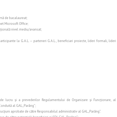
lomă de bacalaureat;
et Microsoft Office;
naţională nivel mediu/avansat;
icipante la G.A.L. – parteneri G.A.L., beneficiari proiecte, lideri formali, lideri
 de lucru şi a prevederilor Regulamentului de Organizare şi Funcţionare, al
Conduită al GAL „Parâng”;
rucţiuni aprobate de către Responsabilul administrativ al GAL „Parâng”.