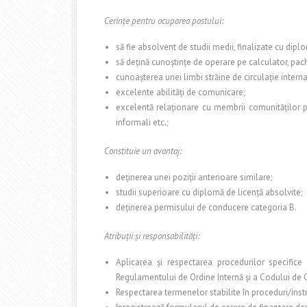
Cerinţe pentru ocuparea postului:
să fie absolvent de studii medii, finalizate cu dip
să deţină cunoştinţe de operare pe calculator, pach
cunoaşterea unei limbi străine de circulaţie inter
excelente abilităţi de comunicare;
excelentă relaţionare cu membrii comunităţilor part
informali etc.;
Constituie un avantaj:
deţinerea unei poziţii anterioare similare;
studii superioare cu diplomă de licenţă absolvite;
deţinerea permisului de conducere categoria B.
Atribuţii şi responsabilităţi:
Aplicarea şi respectarea procedurilor specifice
Regulamentului de Ordine Internă şi a Codului de 
Respectarea termenelor stabilite în proceduri/inst