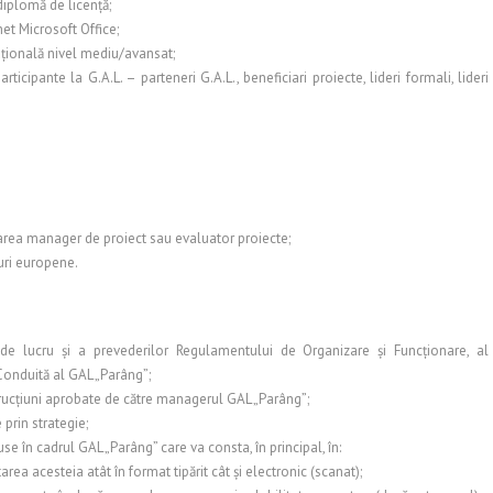
diplomă de licenţă;
et Microsoft Office;
naţională nivel mediu/avansat;
icipante la G.A.L. – parteneri G.A.L., beneficiari proiecte, lideri formali, lideri
zarea manager de proiect sau evaluator proiecte;
uri europene.
 de lucru şi a prevederilor Regulamentului de Organizare şi Funcţionare, al
Conduită al GAL „Parâng”;
trucţiuni aprobate de către managerul GAL „Parâng”;
prin strategie;
se în cadrul GAL „Parâng” care va consta, în principal, în:
rea acesteia atât în format tipărit cât şi electronic (scanat);