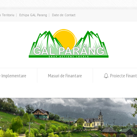
in Teritoriu
Echipa GAL Parang
Date de Contact
e Implementare
Masuri de Finantare
Proiecte Finan