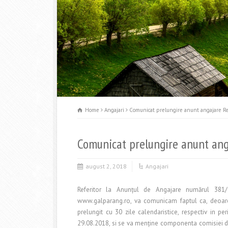
Home
Angajari
Comunicat prelungire anunt angajare Re
Comunicat prelungire anunt ang
august 2, 2018
Angajari
Referitor la Anunţul de Angajare numărul 381/0
www.galparang.ro, va comunicam faptul ca, deoarece
prelungit cu 30 zile calendaristice, respectiv in 
29.08.2018, si se va menţine componenta comisiei de 