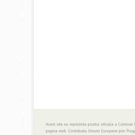
Acest site nu reprezinta pozitia oficiala a Comisiei
pagina web. Contributia Uniunii Europene prin Pro