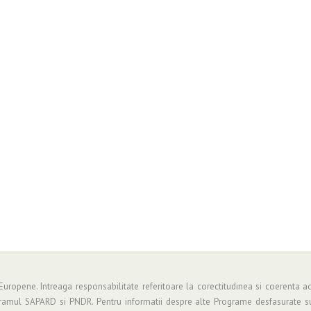
 Europene. Intreaga responsabilitate referitoare la corectitudinea si coerenta ac
gramul SAPARD si PNDR. Pentru informatii despre alte Programe desfasurate su