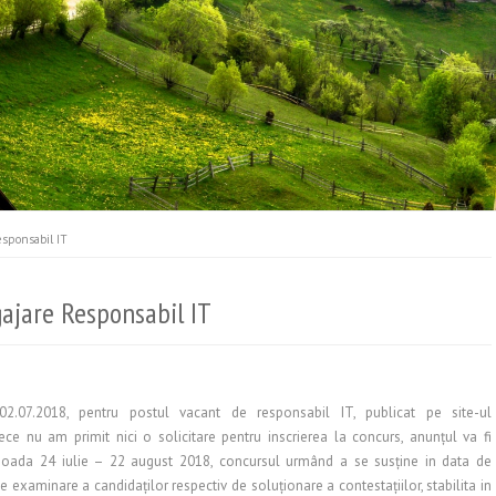
sponsabil IT
ajare Responsabil IT
2.07.2018, pentru postul vacant de responsabil IT, publicat pe site-ul
 nu am primit nici o solicitare pentru inscrierea la concurs, anunţul va fi
perioada 24 iulie – 22 august 2018, concursul urmând a se susţine in data de
examinare a candidaţilor respectiv de soluţionare a contestaţiilor, stabilita in