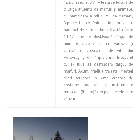
încă din sec. al XVII – lea şi se bucură de
o largă afluenţă de mărfuri şi animale,
cu participare a mii si mii de oameni,
fapt ce i-a conferit în timp prestigiul
naţional de care se bucură astăzi. Între
14-17 iulie se desfăşoară târgul de
animale, unde vin pentru vânzare şi
cumpărare, crescătorii de vite din
Polovragi şi din împrejurimi. Începând
cu 17 iulie se desfăşoară târgul de
mărfuri. Acum, tradiţia trăieşte. Meşteri
olari, sculptori în lemn, creatori de
costume populare şi instrumente
muzicale (fluiere) îşi expun piesele spre
vânzare.