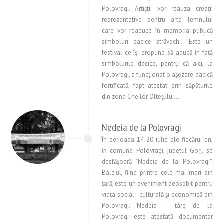
Polovragi. Artiştii vor realiza creaţii
reprezentative pentru arta lemnului
care vor readuce în memoria publică
simboluri dacice străvechi. ”Este un
festival ce îşi propune să aducă în față
simbolurile dacice, pentru că aici, la
Polovragi, a funcționat o așezare dacică
fortificată, fapt atestat prin săpăturile
din zona Cheilor Oltețului…
Nedeia de la Polovragi
În perioada 14-20 iulie ale fiecărui an,
în comuna Polovragi, judetul Gorj, se
desfăşoară “Nedeia de la Polovragi”.
Bâlciul, fiind printre cele mai mari din
ţară, este un eveniment deosebit pentru
viaţa social–culturală şi economică din
Polovragi. Nedeia – târg de la
Polovragi este atestată documentar