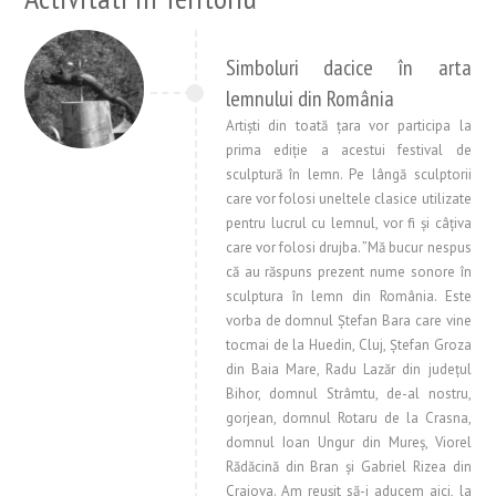
Simboluri dacice în arta
lemnului din România
Artişti din toată țara vor participa la
prima ediție a acestui festival de
sculptură în lemn. Pe lângă sculptorii
care vor folosi uneltele clasice utilizate
pentru lucrul cu lemnul, vor fi și câțiva
care vor folosi drujba. ”Mă bucur nespus
că au răspuns prezent nume sonore în
sculptura în lemn din România. Este
vorba de domnul Ștefan Bara care vine
tocmai de la Huedin, Cluj, Ștefan Groza
din Baia Mare, Radu Lazăr din județul
Bihor, domnul Strâmtu, de-al nostru,
gorjean, domnul Rotaru de la Crasna,
domnul Ioan Ungur din Mureș, Viorel
Rădăcină din Bran și Gabriel Rizea din
Craiova. Am reușit să-i aducem aici, la