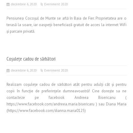
decembrie 6, 2020
Eveniment 2020
Pensiunea Cocoșul de Munte se află în Baia de Fier. Proprietatea are o
terasă la soare, iar oaspeții beneficiază gratuit de acces la internet WiFi
și parcare privată.
Coșulețe cadou de sărbători
decembrie 6, 2020
Eveniment 2020
Realizam coșulețe cadou de sărbători atât pentru adulți cât și pentru
copii în funcție de preferințele dumneavoastră! Cine dorește sa ne
contacteze pe facebook Andreea Bisericanu (
https://www.facebook.com/andreea.maria.bisericaru ) sau Diana Maria
(https://www.facebook.com/dianna.maria0125)