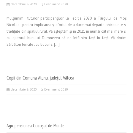
decembrie 8, 2020
Eveniment 2020
Mulțumim tuturor participanților la ediția 2020 a Târgului de Moș
Nicolae , pentru implicarea și efortul de a duce mai departe obiceiurile și
tradițiile din spațiul rural. Vă așteptăm și în 2021 în număr cât mai mare și
cu ajutorul bunului Dumnezeu să ne întâlnim față în față. Vă dorim
Sărbători fericite , cu bucurie, […]
Copii din Comuna Alunu, județul Vâlcea
decembrie 8, 2020
Eveniment 2020
Agropensiunea Cocoșul de Munte