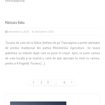
Port tradițional
Mărioara Babu
decembrie 6, 2020
Eveniment 2020
Tocana de oaie de la Stâna Ştefanu de pe Transalpina a primit atestatul
de produs tradiţional din partea Ministerului Agriculturii. „Se toacă
grăsimea oii mărunt, după care se pune în ceaun. Apoi, se pune carnea
de oaie tocată şi se toarnă o cană de apă, aproape la nivel cu carnea,
pentru a fi fragedă. Tocana […]
1
2
3
…
6