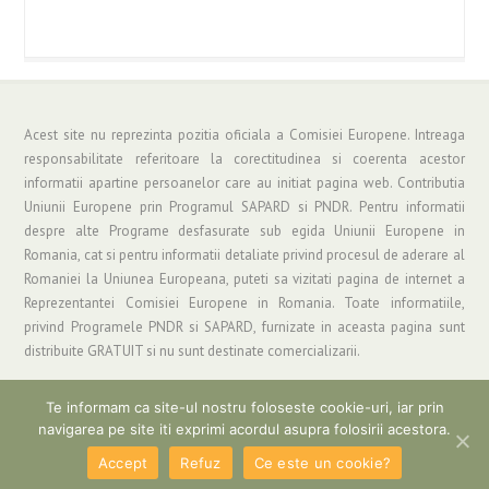
Acest site nu reprezinta pozitia oficiala a Comisiei Europene. Intreaga
responsabilitate referitoare la corectitudinea si coerenta acestor
informatii apartine persoanelor care au initiat pagina web. Contributia
Uniunii Europene prin Programul SAPARD si PNDR. Pentru informatii
despre alte Programe desfasurate sub egida Uniunii Europene in
Romania, cat si pentru informatii detaliate privind procesul de aderare al
Romaniei la Uniunea Europeana, puteti sa vizitati pagina de internet a
Reprezentantei Comisiei Europene in Romania. Toate informatiile,
privind Programele PNDR si SAPARD, furnizate in aceasta pagina sunt
distribuite GRATUIT si nu sunt destinate comercializarii.
Te informam ca site-ul nostru foloseste cookie-uri, iar prin
navigarea pe site iti exprimi acordul asupra folosirii acestora.
Copyright © 2019 Asociatia "Grup de Actiune Locala Parang" | Informatii si
Suport: gal_parang@yahoo.com
Accept
Refuz
Ce este un cookie?