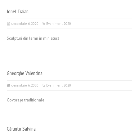
Ionel Traian
decembrie 6, 2020
Eveniment 2020
Sculpturi din lemn în miniatură
Gheorghe Valentina
decembrie 6, 2020
Eveniment 2020
Covorașe tradiționale
Căruntu Salvina