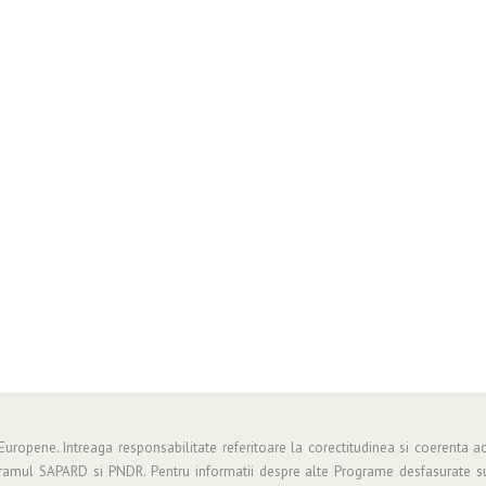
 Europene. Intreaga responsabilitate referitoare la corectitudinea si coerenta ac
gramul SAPARD si PNDR. Pentru informatii despre alte Programe desfasurate su