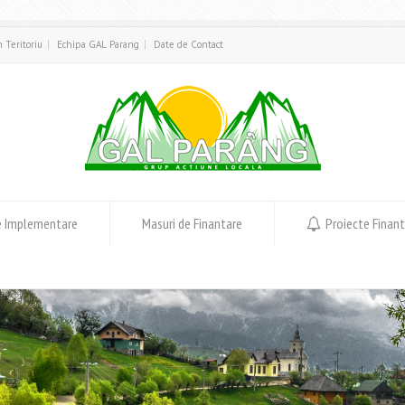
in Teritoriu
Echipa GAL Parang
Date de Contact
e Implementare
Masuri de Finantare
Proiecte Finan