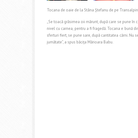
Tocana de oaie de la Stâna Ştefanu de pe Transalpina a
„Se toacă grăsimea oii mărunt, după care se pune în c
nivel cu carnea, pentru a fi fragedă. Tocana e bună di
sferturi fiert, se pune sare, după cantitatea cărni. Nu
jumătate”, a spus băciţa Mărioara Babu.