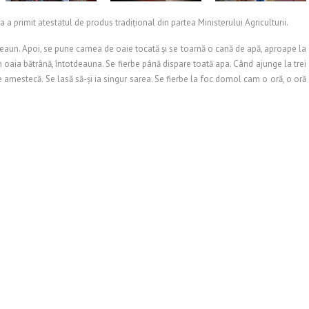
 primit atestatul de produs tradiţional din partea Ministerului Agriculturii.
eaun. Apoi, se pune carnea de oaie tocată şi se toarnă o cană de apă, aproape la
n oaia bătrână, întotdeauna. Se fierbe până dispare toată apa. Când ajunge la trei
 se amestecă. Se lasă să-şi ia singur sarea. Se fierbe la foc domol cam o oră, o oră