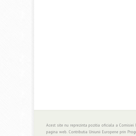
Acest site nu reprezinta pozitia oficiala a Comisiei
pagina web. Contributia Uniunii Europene prin Pro