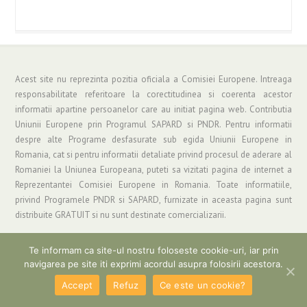
Acest site nu reprezinta pozitia oficiala a Comisiei Europene. Intreaga
responsabilitate referitoare la corectitudinea si coerenta acestor
informatii apartine persoanelor care au initiat pagina web. Contributia
Uniunii Europene prin Programul SAPARD si PNDR. Pentru informatii
despre alte Programe desfasurate sub egida Uniunii Europene in
Romania, cat si pentru informatii detaliate privind procesul de aderare al
Romaniei la Uniunea Europeana, puteti sa vizitati pagina de internet a
Reprezentantei Comisiei Europene in Romania. Toate informatiile,
privind Programele PNDR si SAPARD, furnizate in aceasta pagina sunt
distribuite GRATUIT si nu sunt destinate comercializarii.
Te informam ca site-ul nostru foloseste cookie-uri, iar prin
navigarea pe site iti exprimi acordul asupra folosirii acestora.
Copyright © 2019 Asociatia "Grup de Actiune Locala Parang" | Informatii si
Suport: gal_parang@yahoo.com
Accept
Refuz
Ce este un cookie?