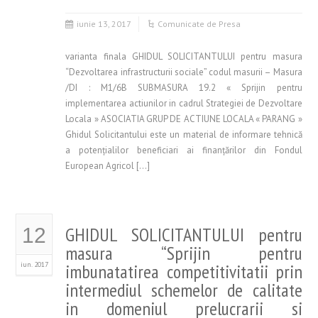
iunie 13, 2017
Comunicate de Presa
varianta finala GHIDUL SOLICITANTULUI pentru masura
“Dezvoltarea infrastructurii sociale” codul masurii – Masura
/DI : M1/6B SUBMASURA 19.2 « Sprijin pentru
implementarea actiunilor in cadrul Strategiei de Dezvoltare
Locala » ASOCIATIA GRUP DE ACTIUNE LOCALA « PARANG »
Ghidul Solicitantului este un material de informare tehnică
a potenţialilor beneficiari ai finanţărilor din Fondul
European Agricol […]
GHIDUL SOLICITANTULUI pentru
12
masura “Sprijin pentru
iun. 2017
imbunatatirea competitivitatii prin
intermediul schemelor de calitate
in domeniul prelucrarii si