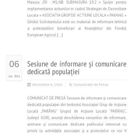
Masura /DI : M1/6B SUBMASURA 19.2 « Sprijin pentru
implementarea actiunilor in cadrul Strategiei de Dezvoltare
Locala » ASOCIATIA GRUP DE ACTIUNE LOCALA « PARANG »
Ghidul Solicitantului este un material de informare tehnică
a potenţialilor beneficiari ai finanţărilor din Fondul
European Agricol […]
Sesiune de informare și comunicare
06
dedicată populației
dec. 2016
decembrie 6, 2016
Comunicate de Presa
COMUNICAT DE PRESĂ Sesiune de informare și comunicare
dedicată populației din teritoriul Asociației Grup de Acțiune
Locală „PARÂNG” Grupul de Acţiune Locală “PARÂNG”,
Judeţul GORJ, anunţă deschiderea sesiunilor de informare,
animare şi comunicare dedicate publicului interesat cu
privire la activităţile asociaţiei şi a proiectelor ce vor fi