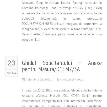
Asociatia Grup de Actiune Locala “Parang” cu sediul in
Comuna Polovragi , sat Polovragi, nr.293A, judeţul Gorj
organizează concurs pentru ocuparea postuilor vacante, pe
perioadă determinată, în cadrul proiectului
POCU/827/5/2/140835 „Masuri integrate de combatere a
marginalizarii si excluziunii sociale in zona teritoriului GAL
Parang” astfel: 2 posturi expert comisie selecţie PA Pentru a
ocupa un […]
Ghidul Solicitantului + Anexe
23
pentru Masura/D1: M7/3A
nov. 2021
noiembrie 23, 2021
Anunturi si Noutati
In data de 23.11.2021 s-a publicat Ghidul solicitantului si
Anexele aferente Masurii /D1: M7/3A Sprijin pentru
imbunatatirea competitivităţii prin intermediul schemelor
de calitate in domeniul prelucrării si marketingul