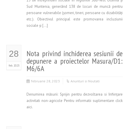
23 de întreprinderi sociale în regiunile Sud-Vest Oltenia și
Sud Muntenia, generând 138 de locuri de muncă pentru
persoane vulnerabile (șomeri, tineri, persoane cu dizabilități
etc.). Obiectivul principal este promovarea incluziunii
sociale și […]
Nota privind inchiderea sesiunii de
28
depunere a proiectelor Masura/D1:
feb. 2023
M6/6A
februarie 28, 2023
Anunturi si Noutati
Denumirea măsurii: Sprijin pentru dezvoltarea si înfiinţare
activitati non-agricole Pentru informatii suplimentare click
aici.