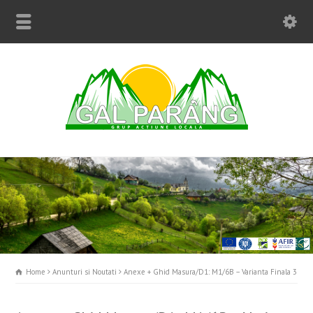
Home
Anunturi si Noutati
Anexe + Ghid Masura/D1: M1/6B – Varianta Finala 3