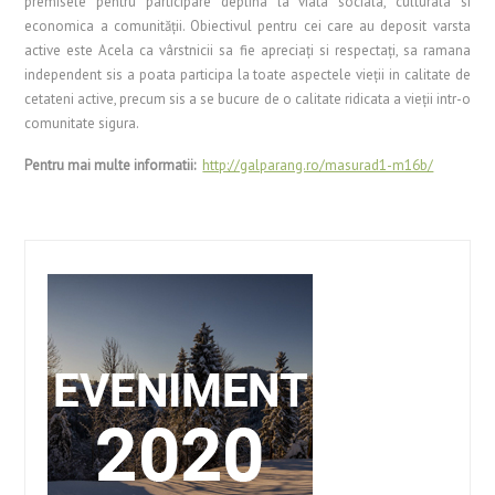
premisele pentru participare deplina la viata sociala, culturala si
economica a comunităţii. Obiectivul pentru cei care au deposit varsta
active este Acela ca vârstnicii sa fie apreciaţi si respectaţi, sa ramana
independent sis a poata participa la toate aspectele vieţii in calitate de
cetateni active, precum sis a se bucure de o calitate ridicata a vieţii intr-o
comunitate sigura.
Pentru mai multe informatii:
http://galparang.ro/masurad1-m16b/