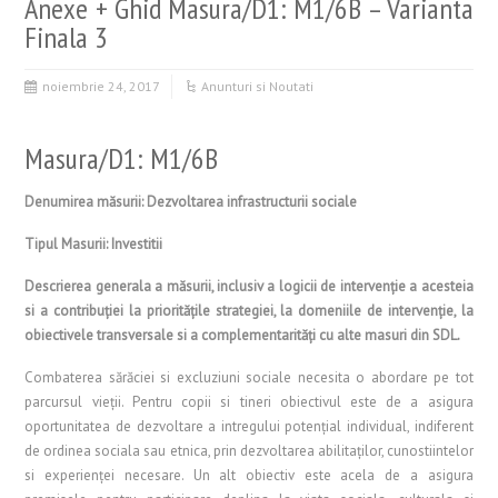
Anexe + Ghid Masura/D1: M1/6B – Varianta
Finala 3
noiembrie 24, 2017
Anunturi si Noutati
Masura/D1: M1/6B
Denumirea măsurii: Dezvoltarea infrastructurii sociale
Tipul Masurii: Investitii
Descrierea generala a măsurii, inclusiv a logicii de intervenţie a acesteia
si a contribuţiei la priorităţile strategiei, la domeniile de intervenţie, la
obiectivele transversale si a complementarităţi cu alte masuri din SDL.
Combaterea sărăciei si excluziuni sociale necesita o abordare pe tot
parcursul vieţii. Pentru copii si tineri obiectivul este de a asigura
oportunitatea de dezvoltare a intregului potenţial individual, indiferent
de ordinea sociala sau etnica, prin dezvoltarea abilitaţilor, cunostiintelor
si experienţei necesare. Un alt obiectiv este acela de a asigura