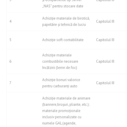
„NAS” pentru stocare date
Achiziţie materiale de birotică,
4
Capitolul III
papetărie şi tehnică de lucru
5
Achiziţie soft contabilitate
Capitolul III
Achiziţie materiale
6
combustibile necesare
Capitolul III
încălzirii (lemn de foc)
Achiziţie bonuri valorice
7
Capitolul III
pentru carburanţi auto
Achiziţie materiale de animare
(bannere,broşuri, pliante, etc.);
materiale promoţionale
inclusiv personalizate cu
numele GAL (agende,