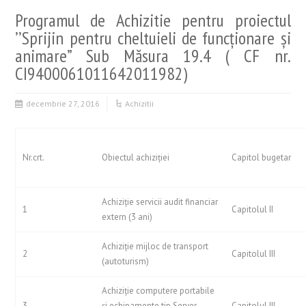
Programul de Achizitie pentru proiectul
’’Sprijin pentru cheltuieli de funcţionare şi
animare” Sub Măsura 19.4 ( CF nr.
CI9400061011642011982)
decembrie 27, 2016
Achizitii
Nr.crt.
Obiectul achiziţiei
Capitol bugetar
Achiziţie servicii audit financiar
1
Capitolul II
extern (3 ani)
Achiziţie mijloc de transport
2
Capitolul III
(autoturism)
Achiziţie computere portabile
3
şi echipamente tip Server
Capitolul III