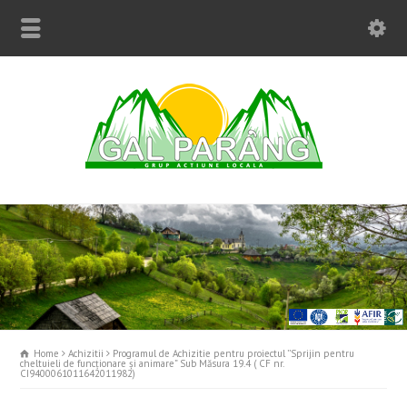
Home
Achizitii
Programul de Achizitie pentru proiectul ’’Sprijin pentru
cheltuieli de funcţionare şi animare” Sub Măsura 19.4 ( CF nr.
CI9400061011642011982)