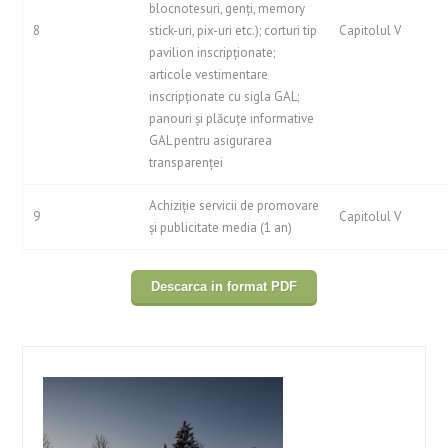
blocnotesuri, genţi, memory
8
stick-uri, pix-uri etc.); corturi tip
Capitolul V
pavilion inscripţionate;
articole vestimentare
inscripţionate cu sigla GAL;
panouri şi plăcuţe informative
GAL pentru asigurarea
transparenţei
Achiziţie servicii de promovare
9
Capitolul V
şi publicitate media (1 an)
Descarca in format PDF