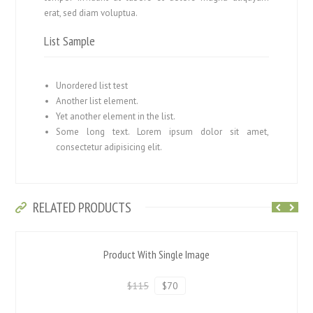
erat, sed diam voluptua.
List Sample
Unordered list test
Another list element.
Yet another element in the list.
Some long text. Lorem ipsum dolor sit amet,
consectetur adipisicing elit.
RELATED PRODUCTS
Product With Single Image
$115
$70