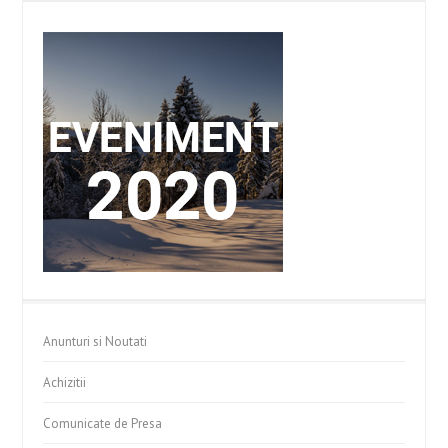
Anunturi si Noutati
Achizitii
Comunicate de Presa