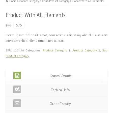
Home
Product Category 1
Sub Product Category
Product With All Elements
Product With All Elements
$90
$75
Lorem ipsum dolor sit amet, consectetur adipiscing elit. Nulla at erat
interdum velit eleifend ornare nec ut erat.
SKU:
123456
Categories:
Product Category 1
,
Product Category 2
,
Sub
Product Category
General Details
Techical Info
Order Enquiry