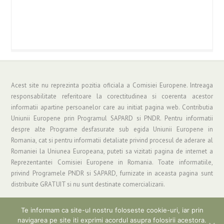
Acest site nu reprezinta pozitia oficiala a Comisiei Europene. Intreaga
responsabilitate referitoare la corectitudinea si coerenta acestor
informatii apartine persoanelor care au initiat pagina web. Contributia
Uniunii Europene prin Programul SAPARD si PNDR. Pentru informatii
despre alte Programe desfasurate sub egida Uniunii Europene in
Romania, cat si pentru informatii detaliate privind procesul de aderare al
Romaniei la Uniunea Europeana, puteti sa vizitati pagina de internet a
Reprezentantei Comisiei Europene in Romania. Toate informatiile,
privind Programele PNDR si SAPARD, furnizate in aceasta pagina sunt
distribuite GRATUIT si nu sunt destinate comercializarii.
Te informam ca site-ul nostru foloseste cookie-uri, iar prin
navigarea pe site iti exprimi acordul asupra folosirii acestora.
Copyright © 2019 Asociatia "Grup de Actiune Locala Parang" | Informatii si