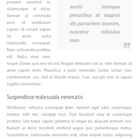
posuere euismod in,
sociis natoque
ullamcorper id dolor.
penatibus et magnis
Aenean ut commodo
eros, id vestibulum
dis parturient montes,
sapien. Ut ornare sapien
nascetur ridiculus
sit amet nulla
mus.
malesuada consequat.
Nam sollicitudin porttitor
elit. Nulla vitae nunc
neque. Donec quis leo vel nisl feugiat venenatis sed ac velit. Aenean sit
amet sapien enim. Phasellus a justo venenatis, luctus lectus non,
condimentum nisi. Sed id blandit mauris. Cras suscipit sem id sapien
sagittis consectetur.
Suspendisse malesuada venenatis
Vestibulum vehicula consequat diam. Aenean eget odio scelerisque,
tempus nibh nec, volutpat risus. Duis tincidunt urna at scelerisque
porttitor. Sed turpis sapien, pharetra id neque eu, aliquam pretium orci.
Nullam at dolor tincidunt, eleifend augue quis, pellentesque metus.
Suspendisse malesuada venenatis erat, vitae aliquet turpis adipiscing