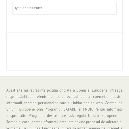
Acest site nu reprezinta pozitia oficiala a Comisiei Europene. Intreaga
responsabilitate referitoare la corectitudinea si coerenta acestor
informatii apartine persoanelor care au initiat pagina web. Contributia
Uniunii Europene prin Programul SAPARD si PNDR. Pentru informatii
despre alte Programe desfasurate sub egida Uniunii Europene in
Romania, cat si pentru informatii detaliate privind procesul de aderare al
Romaniei la Uniunea Europeana, puteti sa vizitati pagina de internet a