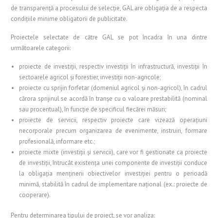
de transparență a procesului de selecție, GAL are obligația de a respecta
condițiile minime obligatorii de publicitate.
Proiectele selectate de către GAL se pot încadra în una dintre
următoarele categorii:
proiecte de investiții, respectiv investiții în infrastructură, investiții în
sectoarele agricol și forestier, investiții non-agricole;
proiecte cu sprijin forfetar (domeniul agricol și non-agricol), în cadrul
cărora sprijinul se acordă în tranșe cu o valoare prestabilită (nominal
sau procentual), în funcție de specificul fiecărei măsuri;
proiecte de servicii, respectiv proiecte care vizează operațiuni
necorporale precum organizarea de evenimente, instruiri, formare
profesională, informare etc.;
proiecte mixte (investiții și servicii), care vor fi gestionate ca proiecte
de investiții, întrucât existența unei componente de investiții conduce
la obligația menținerii obiectivelor investiției pentru o perioadă
minimă, stabilită în cadrul de implementare național (ex.: proiecte de
cooperare).
Pentru determinarea tipului de proiect, se vor analiza: