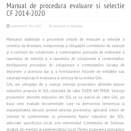
Manual de procedura evaluare si selectie
CF 2014-2020
octombrie 30, 2017
Anunturi si Noutati
Manualul stabileşte o procedură unitară de evaluare și selecție a
cererilor de finanţare, componența și obligațiile comitetului de selecție
și a comisiei de soluționare a contestațiilor, perioada de elaborare a
raportului de selecție și a raportului de soluționare a contestațiilor,
desfășurarea procedurii de soluționare a contestațiilor, locația de
depunere a acestora dar și a formularelor folosite de entităţile sau
salariații implicați în evaluarea și selecția de la nivelul GAL.
GAL are obligația de a realiza selecția proiectelor aferente tuturor
măsurilor propuse în SDL selectată de către DGDR AM PNDR. Selecția
proiectelor aferente măsurilor din SDL se va realiza de către GAL, pe
baza unei evaluări documentate care va demonstra temeinicia şi
imparţialitatea deciziei privind selecția proiectelor, aplicând criterii de
selecție în conformitate cu prevederile fișelor măsurilor din SDL,
adecvate specificului local, prin intermediul Comitetului de Selecție,
alcătuit din membri ai parteneriatului local. Pentru asigurarea principiilor