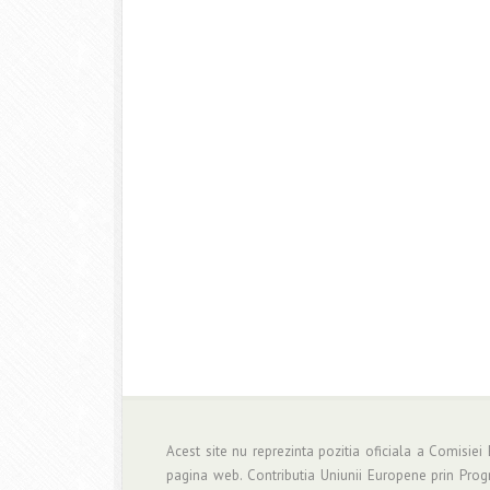
Acest site nu reprezinta pozitia oficiala a Comisiei
pagina web. Contributia Uniunii Europene prin Pro