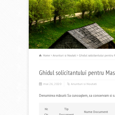
Home
Anunturi si Noutati
Ghidul solicitantului pentru
Ghidul solicitantului pentru M
mai 26, 2020
Anunturi si Noutati
Denumirea măsurii: Sa cunoaştem, sa conservam si sa
Nr.
Tip
Nume Document
Ctr.
Document