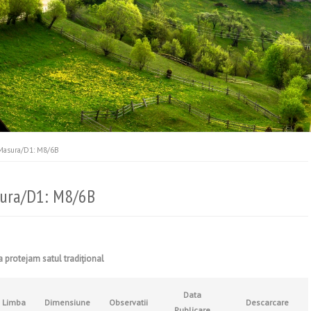
 Masura/D1: M8/6B
asura/D1: M8/6B
 protejam satul tradiţional
Data
Limba
Dimensiune
Observatii
Descarcare
Publicare