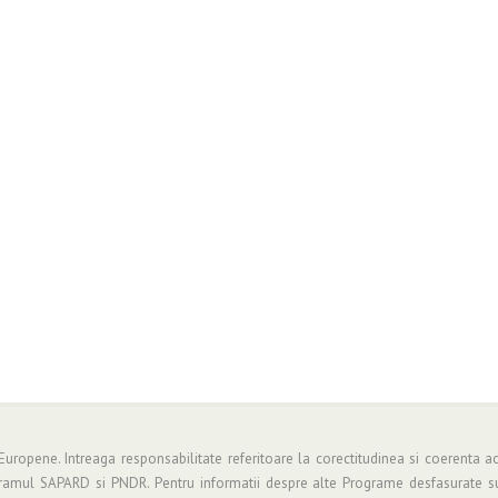
 Europene. Intreaga responsabilitate referitoare la corectitudinea si coerenta ac
gramul SAPARD si PNDR. Pentru informatii despre alte Programe desfasurate su