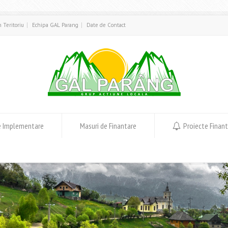
in Teritoriu
Echipa GAL Parang
Date de Contact
e Implementare
Masuri de Finantare
Proiecte Finan