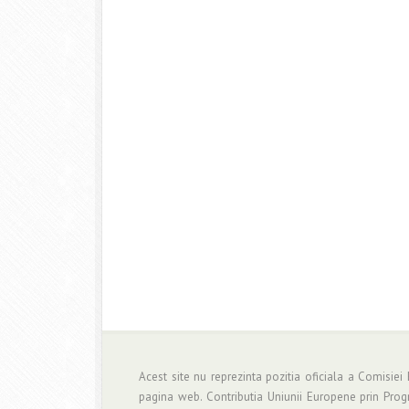
Acest site nu reprezinta pozitia oficiala a Comisiei
pagina web. Contributia Uniunii Europene prin Pro