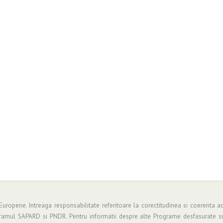
 Europene. Intreaga responsabilitate referitoare la corectitudinea si coerenta ac
gramul SAPARD si PNDR. Pentru informatii despre alte Programe desfasurate su