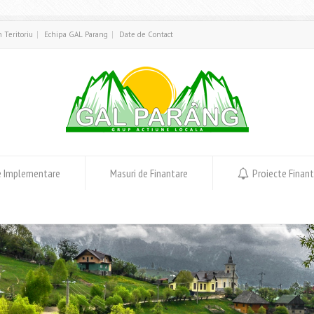
in Teritoriu
Echipa GAL Parang
Date de Contact
e Implementare
Masuri de Finantare
Proiecte Finan