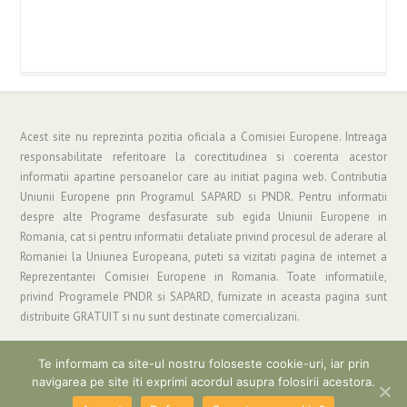
Acest site nu reprezinta pozitia oficiala a Comisiei Europene. Intreaga
responsabilitate referitoare la corectitudinea si coerenta acestor
informatii apartine persoanelor care au initiat pagina web. Contributia
Uniunii Europene prin Programul SAPARD si PNDR. Pentru informatii
despre alte Programe desfasurate sub egida Uniunii Europene in
Romania, cat si pentru informatii detaliate privind procesul de aderare al
Romaniei la Uniunea Europeana, puteti sa vizitati pagina de internet a
Reprezentantei Comisiei Europene in Romania. Toate informatiile,
privind Programele PNDR si SAPARD, furnizate in aceasta pagina sunt
distribuite GRATUIT si nu sunt destinate comercializarii.
Te informam ca site-ul nostru foloseste cookie-uri, iar prin
navigarea pe site iti exprimi acordul asupra folosirii acestora.
Copyright © 2019 Asociatia "Grup de Actiune Locala Parang" | Informatii si
Suport: gal_parang@yahoo.com