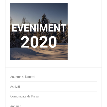
Anunturi si Noutati
Achizitii
Comunicate de Presa
Angajari