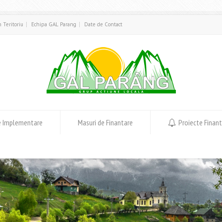
in Teritoriu
Echipa GAL Parang
Date de Contact
e Implementare
Masuri de Finantare
Proiecte Finan