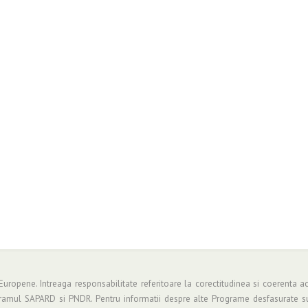
 Europene. Intreaga responsabilitate referitoare la corectitudinea si coerenta ac
gramul SAPARD si PNDR. Pentru informatii despre alte Programe desfasurate su