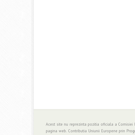
Acest site nu reprezinta pozitia oficiala a Comisiei
pagina web. Contributia Uniunii Europene prin Pro