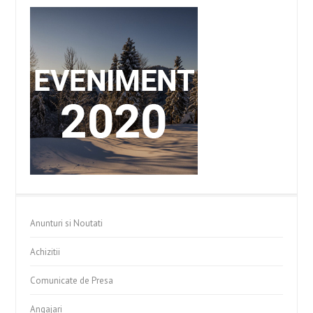
Anunturi si Noutati
Achizitii
Comunicate de Presa
Angajari