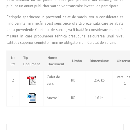
publica un anunt publicitar sau se vor transmite invitatii de participare
Cerinţele specificate în prezentul caiet de sarcini vor fi considerate ca
fiind cerințe minime. În acest sens orice ofertă prezentată, care se abate
de la prevederile Caietului de sarcini, va fi luată în considerare numai în
măsura în care propunerea tehnică presupune asigurarea unui nivel
calitativ superior cerinţelor minime obligatorii din Caietul de sarcini.
Nr.
Tip
Nume
Limba
Dimensiune
Observat
Ctr.
Document
Document
Caiet de
versiun
2
RO
256 kb
Sarcini
1
1
Anexe 1
RO
16 kb
–