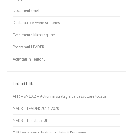
Documente GAL
Declaratii de Avere si Interes
Evenimente Microregiune
Programul LEADER
Activitati in Teritoriu
Link-uri Utile
AFIR – sM19.2 – Actiuni in strategia de dezvoltare locala
MADR – LEADER 2014-2020
MADR – Legislatie UE
EUR-Lex Accesul la dreptul Uniunii Europene