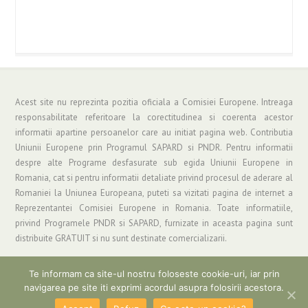
Acest site nu reprezinta pozitia oficiala a Comisiei Europene. Intreaga
responsabilitate referitoare la corectitudinea si coerenta acestor
informatii apartine persoanelor care au initiat pagina web. Contributia
Uniunii Europene prin Programul SAPARD si PNDR. Pentru informatii
despre alte Programe desfasurate sub egida Uniunii Europene in
Romania, cat si pentru informatii detaliate privind procesul de aderare al
Romaniei la Uniunea Europeana, puteti sa vizitati pagina de internet a
Reprezentantei Comisiei Europene in Romania. Toate informatiile,
privind Programele PNDR si SAPARD, furnizate in aceasta pagina sunt
distribuite GRATUIT si nu sunt destinate comercializarii.
Te informam ca site-ul nostru foloseste cookie-uri, iar prin
navigarea pe site iti exprimi acordul asupra folosirii acestora.
Copyright © 2019 Asociatia "Grup de Actiune Locala Parang" | Informatii si
Suport: gal_parang@yahoo.com