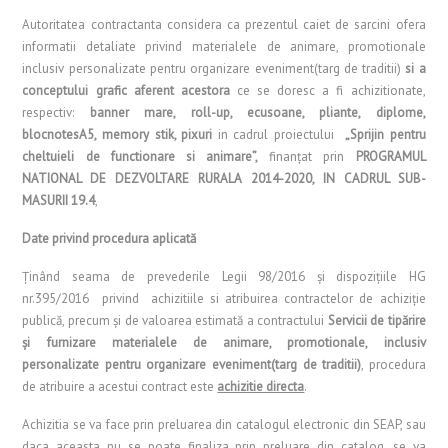
Autoritatea contractanta considera ca prezentul caiet de sarcini ofera
informatii detaliate privind materialele de animare, promotionale
inclusiv personalizate pentru organizare eveniment(targ de traditii)
si a
conceptului grafic aferent acestora
ce se doresc a fi achizitionate,
respectiv:
banner mare, roll-up, ecusoane, pliante, diplome,
blocnotesA5, memory stik, pixuri
in cadrul proiectului
„Sprijin pentru
cheltuieli de functionare si animare”,
finanţat prin
PROGRAMUL
NATIONAL DE DEZVOLTARE RURALA 2014-2020, IN CADRUL SUB-
MASURII 19.4
,
Date privind procedura aplicată
Ţinând seama de prevederile Legii 98/2016 şi dispoziţiile HG
nr.395/2016 privind achizitiile si atribuirea contractelor de achiziţie
publică, precum şi de valoarea estimată a contractului
Servicii de tipărire
și furnizare
materialele de animare, promotionale, inclusiv
personalizate pentru organizare eveniment(targ de traditii)
, procedura
de atribuire a acestui contract este
achizitie directa
.
Achizitia se va face prin preluarea din catalogul electronic din SEAP, sau
daca aceasta nu se poate finaliza prin preluare din catalog, se va