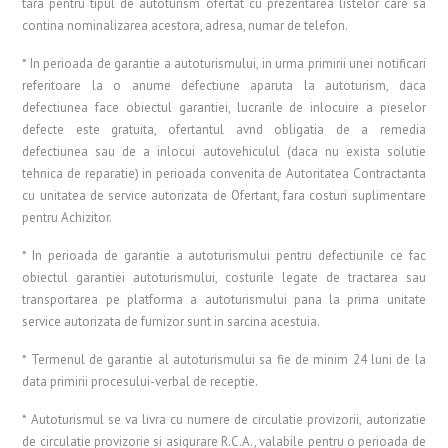
tara pentru tipul de autoturism ofertat cu prezentarea listelor care sa
contina nominalizarea acestora, adresa, numar de telefon.
* In perioada de garantie a autoturismului, in urma primirii unei notificari
referitoare la o anume defectiune aparuta la autoturism, daca
defectiunea face obiectul garantiei, lucrarile de inlocuire a pieselor
defecte este gratuita, ofertantul avnd obligatia de a remedia
defectiunea sau de a inlocui autovehiculul (daca nu exista solutie
tehnica de reparatie) in perioada convenita de Autoritatea Contractanta
cu unitatea de service autorizata de Ofertant, fara costuri suplimentare
pentru Achizitor.
* In perioada de garantie a autoturismului pentru defectiunile ce fac
obiectul garantiei autoturismului, costurile legate de tractarea sau
transportarea pe platforma a autoturismului pana la prima unitate
service autorizata de furnizor sunt in sarcina acestuia.
* Termenul de garantie al autoturismului sa fie de minim 24 luni de la
data primirii procesului-verbal de receptie.
* Autoturismul se va livra cu numere de circulatie provizorii, autorizatie
de circulatie provizorie si asigurare R.C.A., valabile pentru o perioada de