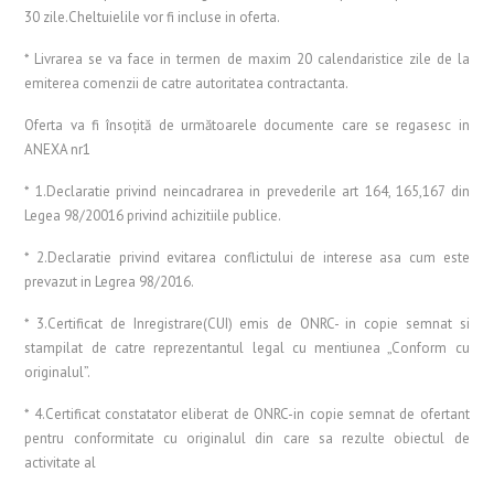
30 zile.Cheltuielile vor fi incluse in oferta.
* Livrarea se va face in termen de maxim 20 calendaristice zile de la
emiterea comenzii de catre autoritatea contractanta.
Oferta va fi însoţită de următoarele documente care se regasesc in
ANEXA nr1
* 1.Declaratie privind neincadrarea in prevederile art 164, 165,167 din
Legea 98/20016 privind achizitiile publice.
* 2.Declaratie privind evitarea conflictului de interese asa cum este
prevazut in Legrea 98/2016.
* 3.Certificat de Inregistrare(CUI) emis de ONRC- in copie semnat si
stampilat de catre reprezentantul legal cu mentiunea „Conform cu
originalul”.
* 4.Certificat constatator eliberat de ONRC-in copie semnat de ofertant
pentru conformitate cu originalul din care sa rezulte obiectul de
activitate al