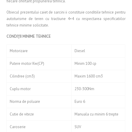
fiecare ofertant propunerea tehnica.
Obiecul prezentului caiet de sarcini ii constituie conditiile tehnice pentru
autoturisme de teren cu tractiune 4×4 cu respectarea specificatiilor
tehnice minime solicitate.
CONDIŢII MINIME TEHNICE
Motorizare
Diesel
Putere motor Kw(CP)
Minim 100 cp
Cilindree (cm3)
Maxim 1600 cm3
Cuplu motor
230-300Nm
Norma de poluare
Euro 6
Cutie de viteze
Manuala cu minim 6 trepte
Caroserie
SUV