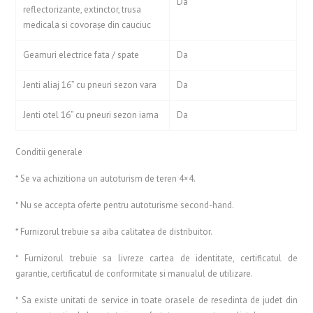
Da
reflectorizante, extinctor, trusa
medicala si covoraşe din cauciuc
Geamuri electrice fata / spate
Da
Jenti aliaj 16” cu pneuri sezon vara
Da
Jenti otel 16” cu pneuri sezon iama
Da
Conditii generale
* Se va achizitiona un autoturism de teren 4×4.
* Nu se accepta oferte pentru autoturisme second-hand.
* Furnizorul trebuie sa aiba calitatea de distribuitor.
* Furnizorul trebuie sa livreze cartea de identitate, certificatul de
garantie, certificatul de conformitate si manualul de utilizare.
* Sa existe unitati de service in toate orasele de resedinta de judet din