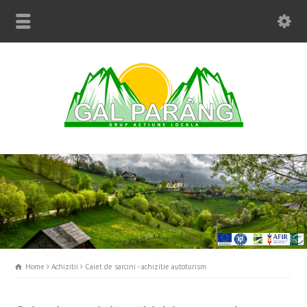
Home
Achizitii
Caiet de sarcini - achizitie autoturism