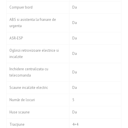
Compuer bord
Da
ABS si asistenta la franare de
Da
urgenta
ASR-ESP
Da
Oglinzi retrovizoare electrice si
Da
incalzite
închidere centralizata cu
Da
telecomanda
Scaune incalzite electric
Da
Număr de locuri
5
Huse scaune
Da
Tracţiune
4×4