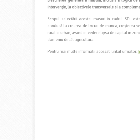
Descrierea generala a măsurii, inclusiv a logicii de i
intervenţie, la obiectivele transversale si a complemen
Scopul selectării acestei masuri in cadrul SDL este 
conducă la crearea de locuri de munca, creşterea venit
rural si urban, avand in vedere lipsa de capital in zo
domeniu decât agricultura.
Pentru mai multe informatii accesati linkul urmator:
h