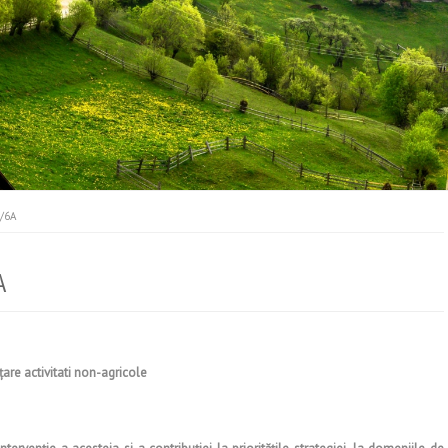
/6A
A
ţare activitati non-agricole