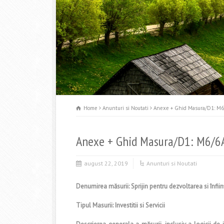
Home
Anunturi si Noutati
Anexe + Ghid Masura/D1: M6
Anexe + Ghid Masura/D1: M6/6
august 22, 2019
Anunturi si Noutati
Denumirea măsurii: Sprijin pentru dezvoltarea si înfiin
Tipul Masurii: Investitii si Servicii