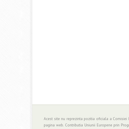
Acest site nu reprezinta pozitia oficiala a Comisiei
pagina web. Contributia Uniunii Europene prin Pro