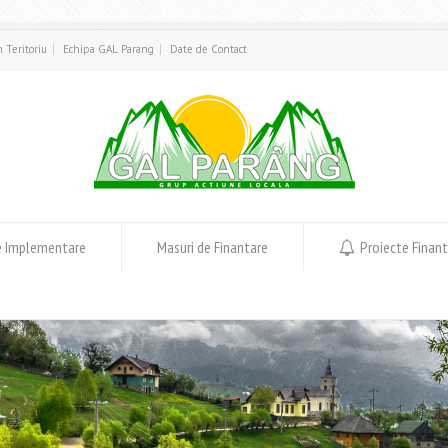
in Teritoriu
Echipa GAL Parang
Date de Contact
e Implementare
Masuri de Finantare
Proiecte Finan