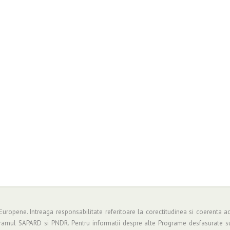
 Europene. Intreaga responsabilitate referitoare la corectitudinea si coerenta ac
gramul SAPARD si PNDR. Pentru informatii despre alte Programe desfasurate su