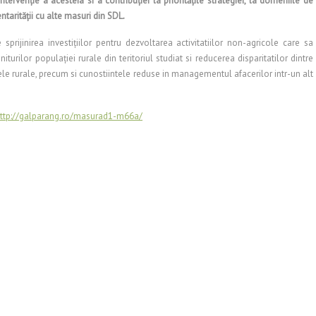
ntervenţie a acesteia si a contribuţiei la priorităţile strategiei, la domeniile de
tarităţii cu alte masuri din SDL.
sprijinirea investiţiilor pentru dezvoltarea activitatiilor non-agricole care sa
urilor populaţiei rurale din teritoriul studiat si reducerea disparitatilor dintre
nele rurale, precum si cunostiintele reduse in managementul afacerilor intr-un alt
ttp://galparang.ro/masurad1-m66a/