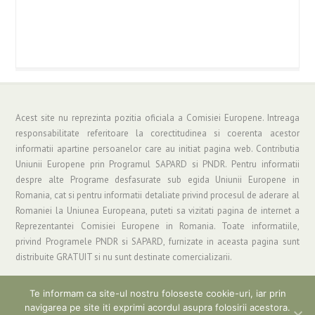
Acest site nu reprezinta pozitia oficiala a Comisiei Europene. Intreaga
responsabilitate referitoare la corectitudinea si coerenta acestor
informatii apartine persoanelor care au initiat pagina web. Contributia
Uniunii Europene prin Programul SAPARD si PNDR. Pentru informatii
despre alte Programe desfasurate sub egida Uniunii Europene in
Romania, cat si pentru informatii detaliate privind procesul de aderare al
Romaniei la Uniunea Europeana, puteti sa vizitati pagina de internet a
Reprezentantei Comisiei Europene in Romania. Toate informatiile,
privind Programele PNDR si SAPARD, furnizate in aceasta pagina sunt
distribuite GRATUIT si nu sunt destinate comercializarii.
Te informam ca site-ul nostru foloseste cookie-uri, iar prin
navigarea pe site iti exprimi acordul asupra folosirii acestora.
Copyright © 2019 Asociatia "Grup de Actiune Locala Parang" | Informatii si