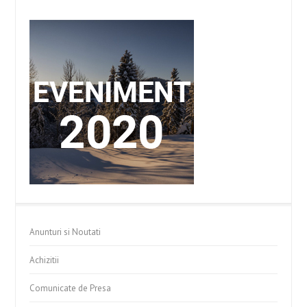
Anunturi si Noutati
Achizitii
Comunicate de Presa