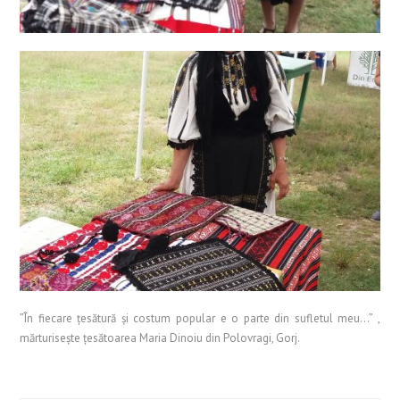
”În fiecare țesătură și costum popular e o parte din sufletul meu…” ,
mărturisește țesătoarea Maria Dinoiu din Polovragi, Gorj.