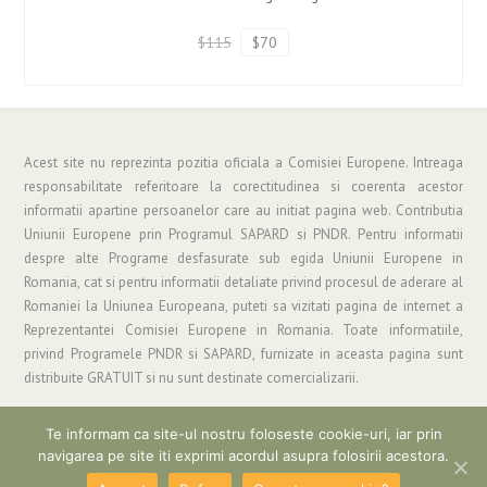
$115
$70
Acest site nu reprezinta pozitia oficiala a Comisiei Europene. Intreaga
responsabilitate referitoare la corectitudinea si coerenta acestor
informatii apartine persoanelor care au initiat pagina web. Contributia
Uniunii Europene prin Programul SAPARD si PNDR. Pentru informatii
despre alte Programe desfasurate sub egida Uniunii Europene in
Romania, cat si pentru informatii detaliate privind procesul de aderare al
Romaniei la Uniunea Europeana, puteti sa vizitati pagina de internet a
Reprezentantei Comisiei Europene in Romania. Toate informatiile,
privind Programele PNDR si SAPARD, furnizate in aceasta pagina sunt
distribuite GRATUIT si nu sunt destinate comercializarii.
Te informam ca site-ul nostru foloseste cookie-uri, iar prin
navigarea pe site iti exprimi acordul asupra folosirii acestora.
Copyright © 2019 Asociatia "Grup de Actiune Locala Parang" | Informatii si
Suport: gal_parang@yahoo.com