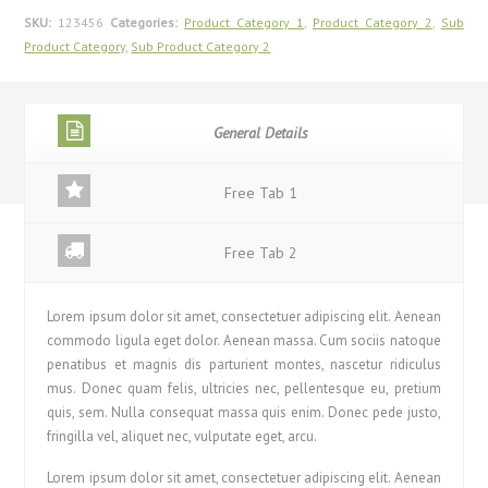
SKU:
123456
Categories:
Product Category 1
,
Product Category 2
,
Sub
Product Category
,
Sub Product Category 2
General Details
Free Tab 1
Free Tab 2
Lorem ipsum dolor sit amet, consectetuer adipiscing elit. Aenean
commodo ligula eget dolor. Aenean massa. Cum sociis natoque
penatibus et magnis dis parturient montes, nascetur ridiculus
mus. Donec quam felis, ultricies nec, pellentesque eu, pretium
quis, sem. Nulla consequat massa quis enim. Donec pede justo,
fringilla vel, aliquet nec, vulputate eget, arcu.
Lorem ipsum dolor sit amet, consectetuer adipiscing elit. Aenean