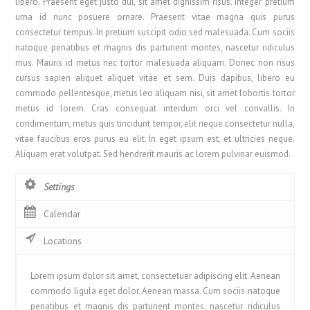
libero. Praesent eget justo dui, sit amet dignissim risus. Integer pretium
urna id nunc posuere ornare. Praesent vitae magna quis purus
consectetur tempus. In pretium suscipit odio sed malesuada. Cum sociis
natoque penatibus et magnis dis parturient montes, nascetur ridiculus
mus. Mauris id metus nec tortor malesuada aliquam. Donec non risus
cursus sapien aliquet aliquet vitae et sem. Duis dapibus, libero eu
commodo pellentesque, metus leo aliquam nisi, sit amet lobortis tortor
metus id lorem. Cras consequat interdum orci vel convallis. In
condimentum, metus quis tincidunt tempor, elit neque consectetur nulla,
vitae faucibus eros purus eu elit. In eget ipsum est, et ultricies neque.
Aliquam erat volutpat. Sed hendrerit mauris ac lorem pulvinar euismod.
Settings
Calendar
Locations
Lorem ipsum dolor sit amet, consectetuer adipiscing elit. Aenean
commodo ligula eget dolor. Aenean massa. Cum sociis natoque
penatibus et magnis dis parturient montes, nascetur ridiculus