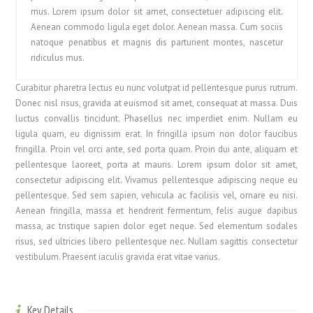
mus. Lorem ipsum dolor sit amet, consectetuer adipiscing elit.
Aenean commodo ligula eget dolor. Aenean massa. Cum sociis
natoque penatibus et magnis dis parturient montes, nascetur
ridiculus mus.
Curabitur pharetra lectus eu nunc volutpat id pellentesque purus rutrum.
Donec nisl risus, gravida at euismod sit amet, consequat at massa. Duis
luctus convallis tincidunt. Phasellus nec imperdiet enim. Nullam eu
ligula quam, eu dignissim erat. In fringilla ipsum non dolor faucibus
fringilla. Proin vel orci ante, sed porta quam. Proin dui ante, aliquam et
pellentesque laoreet, porta at mauris. Lorem ipsum dolor sit amet,
consectetur adipiscing elit. Vivamus pellentesque adipiscing neque eu
pellentesque. Sed sem sapien, vehicula ac facilisis vel, ornare eu nisi.
Aenean fringilla, massa et hendrerit fermentum, felis augue dapibus
massa, ac tristique sapien dolor eget neque. Sed elementum sodales
risus, sed ultricies libero pellentesque nec. Nullam sagittis consectetur
vestibulum. Praesent iaculis gravida erat vitae varius.
Key Details