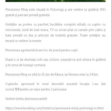
Pensiunea Miraj este situată în Polovragi şi are vedere la grădină, WiFi
gratuit și parcare privată gratuită.
Unităţile au podea cu parchet, bucătărie complet utilată, cu cuptor cu
microunde, zonă de luat masa, TV cu ecran plat cu canale prin cablu şi
baie privată cu duş şi articole de toaletă gratuite. Toate unitățile au
terasă cu vedere la munte.
Pensiunea agroturistică are loc de joacă pentru copii.
După o zi de drumeții, schi sau ciclism, oaspeţii se pot relaxa în grădină
şi în zona de lounge comună.
Pensiunea Miraj se află la 31 km de Rânca, iar Horezu este la 24 km.
Cuplurile apreciază în mod deosebit această locaţie. I-au dat
scorul
9,9
pentru un sejur pentru 2 persoane.
Vorbim limba dumneavoastră!
https://www.booking.com/hotel/ro/pensiunea-miraj-polovragi.ro.html