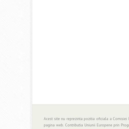
Acest site nu reprezinta pozitia oficiala a Comisiei
pagina web. Contributia Uniunii Europene prin Pro