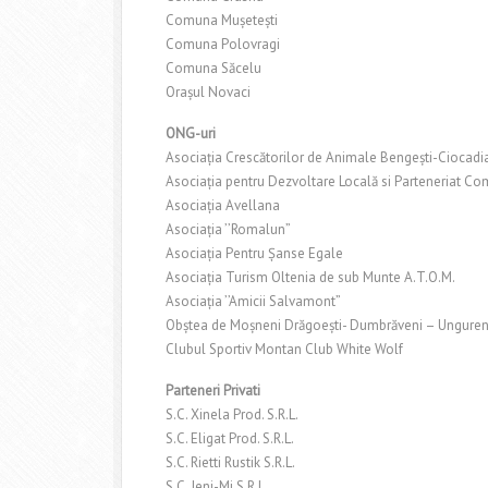
Comuna Muşeteşti
Comuna Polovragi
Comuna Săcelu
Oraşul Novaci
ONG-uri
Asociaţia Crescătorilor de Animale Bengeşti-Ciocadi
Asociaţia pentru Dezvoltare Locală si Parteneriat Co
Asociaţia Avellana
Asociaţia ’’Romalun”
Asociaţia Pentru Şanse Egale
Asociaţia Turism Oltenia de sub Munte A.T.O.M.
Asociaţia ’’Amicii Salvamont”
Obştea de Moşneni Drăgoeşti- Dumbrăveni – Unguren
Clubul Sportiv Montan Club White Wolf
Parteneri Privati
S.C. Xinela Prod. S.R.L.
S.C. Eligat Prod. S.R.L.
S.C. Rietti Rustik S.R.L.
S.C. Jeni-Mi S.R.L.