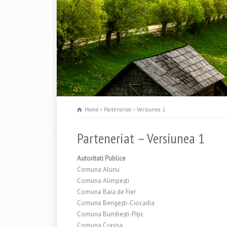
Home
Parteneriat – Versiunea 1
Parteneriat – Versiunea 1
Autoritati Publice
Comuna Alunu
Comuna Alimpeşti
Comuna Baia de Fier
Comuna Bengeşti-Ciocadia
Comuna Bumbeşti-Piţic
Comuna Crasna