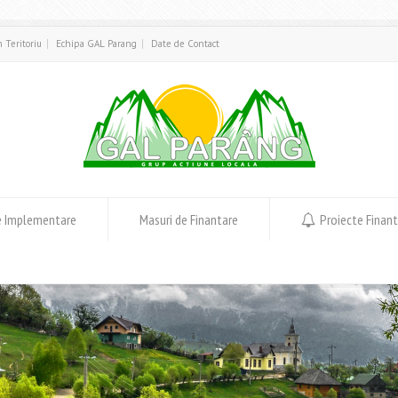
in Teritoriu
Echipa GAL Parang
Date de Contact
e Implementare
Masuri de Finantare
Proiecte Finan