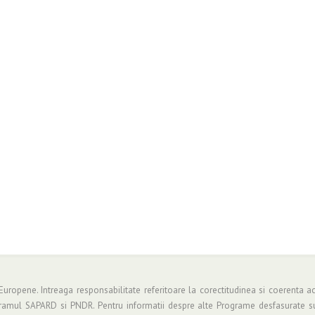
 Europene. Intreaga responsabilitate referitoare la corectitudinea si coerenta ac
gramul SAPARD si PNDR. Pentru informatii despre alte Programe desfasurate su