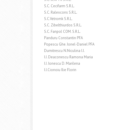
S.C. Cecifarm S.R.L.
S.C. Ralexcons S.R.L.
S.C.Vetromk S.R.L.
S.C. Zibelthiurdos S.R.L.
S.C. Fanpol COM. S.R.L.
Panduru Constantin PFA
Popescu Ghe. Ionel-Daniel PFA
Dumitrescu N.Niculina I.I.
I.I. Deaconescu Ramona Maria
I.I. Ionescu D. Marilena
I.I.Cionoiu Ilie Florin