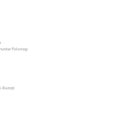
a
munitar Polovragi
i-Buzeşti