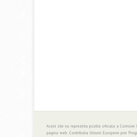
Acest site nu reprezinta pozitia oficiala a Comisiei
pagina web. Contributia Uniunii Europene prin Pro