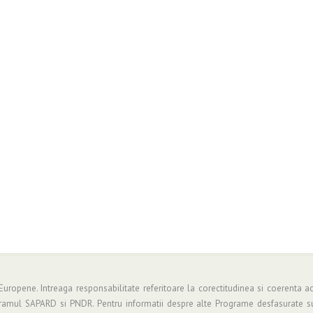
 Europene. Intreaga responsabilitate referitoare la corectitudinea si coerenta ac
gramul SAPARD si PNDR. Pentru informatii despre alte Programe desfasurate su