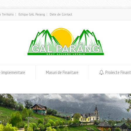
in Teritoriu
Echipa GAL Parang
Date de Contact
e Implementare
Masuri de Finantare
Proiecte Finan