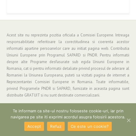
Acest site nu reprezinta pozitia oficiala a Comisiei Europene. Intreaga
responsabilitate referitoare la corectitudinea si coerenta acestor
informatii apartine persoanelor care au initiat pagina web. Contributia
Uniunii Europene prin Programul SAPARD si PNDR. Pentru informatii
despre alte Programe desfasurate sub egida Uniunii Europene in
Romania, cat si pentru informatii detaliate privind procesul de aderare al
Romaniei la Uniunea Europeana, puteti sa vizitati pagina de internet a
Reprezentantei Comisiei Europene in Romania. Toate informatiile,
privind Programele PNDR si SAPARD, furnizate in aceasta pagina sunt
distribuite GRATUIT si nu sunt destinate comercializarii.
Te informam ca site-ul nostru foloseste cookie-uri, iar prin
navigarea pe site iti exprimi acordul asupra folosirii acestora.
Copyright © 2019 Asociatia "Grup de Actiune Locala Parang" | Informatii si
Suport: gal_parang@yahoo.com
Accept
Refuz
Ce este un cookie?