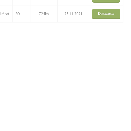
ificat
RO
724kb
23.11.2021
Descarca