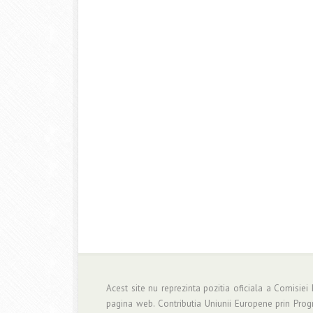
Acest site nu reprezinta pozitia oficiala a Comisiei
pagina web. Contributia Uniunii Europene prin Pro