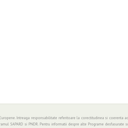
 Europene. Intreaga responsabilitate referitoare la corectitudinea si coerenta ac
gramul SAPARD si PNDR. Pentru informatii despre alte Programe desfasurate su