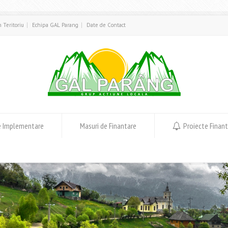
in Teritoriu
Echipa GAL Parang
Date de Contact
e Implementare
Masuri de Finantare
Proiecte Finan