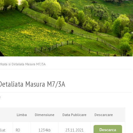
ficata si Detaliata Masura M7/3A
i Detaliata Masura M7/3A
e
Limba
Dimensiune
Data Publicare
Descarcare
liat
RO
1234kb
23.11.2021
Descarca