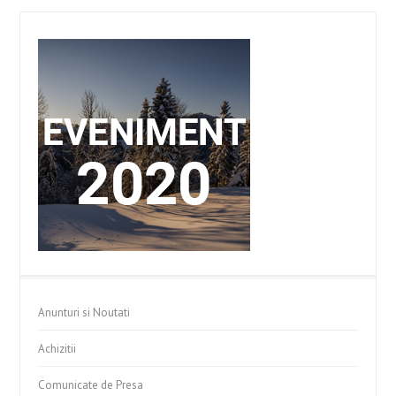
Anunturi si Noutati
Achizitii
Comunicate de Presa