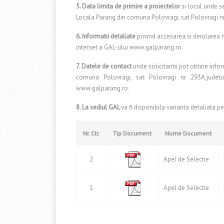
5. Data limita de primire a proiectelor
si locul unde s
Locala Parang din comuna Polovragi, sat Polovragi nr 2
6. Informatii detaliate
privind accesarea si derularea 
internet a GAL-ului www.galparang.ro.
7. Datele de contact
unde solicitantii pot obtine inf
comuna Polovragi, sat Polovragi nr 293A,judetul
www.galparang.ro.
8. La sediul GAL
va fi disponibila varianta detaliata p
Nr. Ctr.
Tip Document
Nume Document
2
Apel de Selectie
1
Apel de Selectie