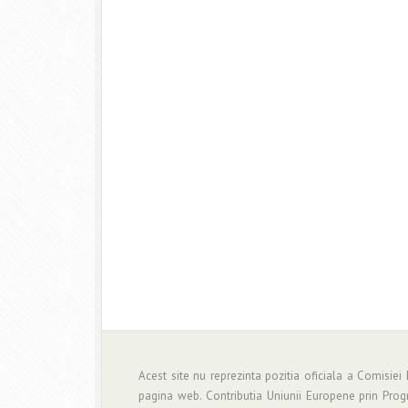
Acest site nu reprezinta pozitia oficiala a Comisiei
pagina web. Contributia Uniunii Europene prin Pro