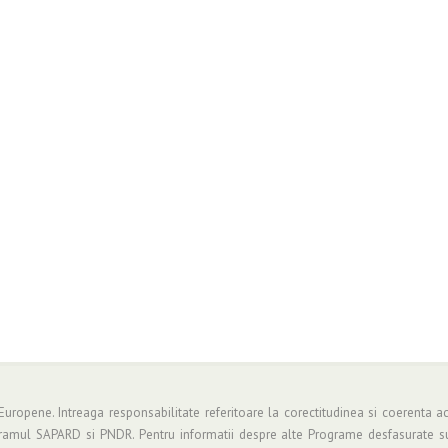
 Europene. Intreaga responsabilitate referitoare la corectitudinea si coerenta ac
gramul SAPARD si PNDR. Pentru informatii despre alte Programe desfasurate su