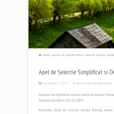
Home
Apeluri de Selectie Active
Apel de Selectie Simpli
Apel de Selectie Simplificat si 
ianuarie 21, 2019
Apeluri de Selectie Active
Numarul de referinta al sesiunii cererii de proiecte:
Masur
Numarul anunfului:
A1/21/2019
Asociatia Grup de Actiune Locala Parang avand a