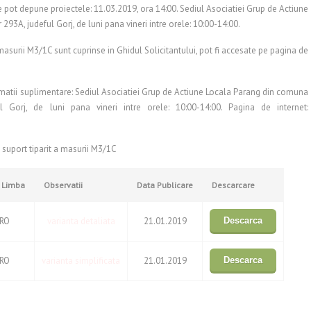
e pot depune proiectele: 11.03.2019, ora 14:00. Sediul Asociatiei Grup de Actiune
93A, judeful Gorj, de luni pana vineri intre orele: 10:00-14:00.
masurii M3/1C sunt cuprinse in Ghidul Solicitantului, pot fi accesate pe pagina de
ormatii suplimentare: Sediul Asociatiei Grup de Actiune Locala Parang din comuna
 Gorj, de luni pana vineri intre orele: 10:00-14:00. Pagina de internet:
e suport tiparit a masurii M3/1C
Limba
Observatii
Data Publicare
Descarcare
RO
varianta detaliata
21.01.2019
Descarca
RO
varianta simplificata
21.01.2019
Descarca