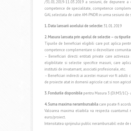
/31.01.2019-11.03.2019 a sesiunii, de depunere a c
competence de specialitate, competence complement
GAL selectata de catre AM-PNDR in urma sesiunii de s
1. Data lansarii aoelului de selectie:
31.01.2019
2. Masura lansata prin apelul de selectie – cu tipurile d
Tipurile de beneficiari eligibili care pot aplica pe
competence complementare si dezvoltare comunitara
– Beneficiari directi: entitati private care activeaz
eligibilitate si selectie specifice masurii, care apl
institutii de invatamant, asociatii profesionale, etc.
– Beneficiari indirecti ai acestei masuri vor fi: adulti
de proiecte atat in domenii agricole cat si non agrico
3. Fondurile disponibile
pentru Masura 3 (Dl:M3/1C)- 
4. Suma maxima nerambursabila
care poate fi acorda
Valoarea maxima eliaibila va respecta cuantumul m
euro/proiect.
Intensitatea sprijinului public nerambursabil: este 