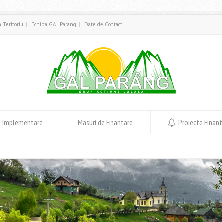
in Teritoriu
Echipa GAL Parang
Date de Contact
e Implementare
Masuri de Finantare
Proiecte Finan