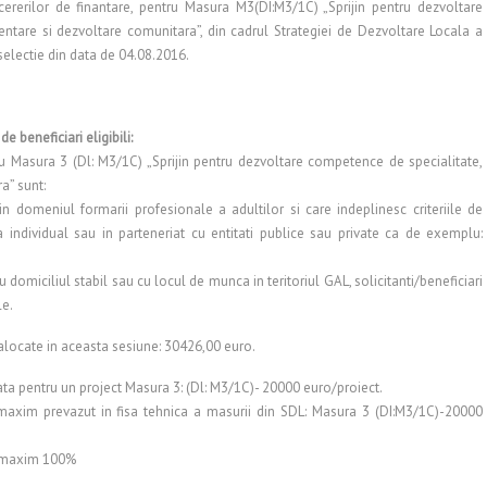
ererilor de finantare, pentru Masura M3(DI:M3/1C) „Sprijin pentru dezvoltare
are si dezvoltare comunitara”, din cadrul Strategiei de Dezvoltare Locala a
electie din data de 04.08.2016.
e beneficiari eligibili:
ntru Masura 3 (Dl: M3/1C) „Sprijin pentru dezvoltare competence de specialitate,
” sunt:
a in domeniul formarii profesionale a adultilor si care indeplinesc criteriile de
ica individual sau in parteneriat cu entitati publice sau private ca de exemplu:
 cu domiciliul stabil sau cu locul de munca in teritoriul GAL, solicitanti/beneficiari
le.
alocate in aceasta sesiune: 30426,00 euro.
ta pentru un project Masura 3: (Dl: M3/1C)- 20000 euro/proiect.
axim prevazut in fisa tehnica a masurii din SDL: Masura 3 (DI:M3/1C)-20000
de maxim 100%