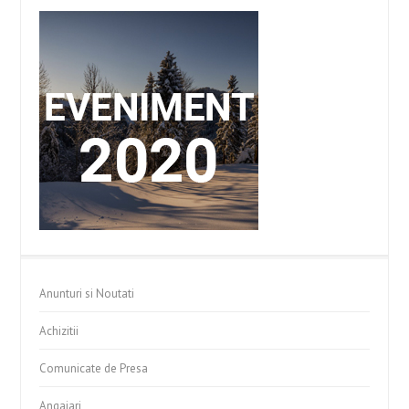
Anunturi si Noutati
Achizitii
Comunicate de Presa
Angajari