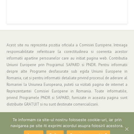
Acest site nu reprezinta pozitia oficiala a Comisiei Europene. Intreaga
responsabilitate referitoare la corectitudinea si coerenta acestor
informatii apartine persoanelor care au initiat pagina web. Contributia
Uniunii Europene prin Programul SAPARD si PNDR. Pentru informatii
despre alte Programe desfasurate sub egida Uniunii Europene in
Romania, cat si pentru informatii detaliate privind procesul de aderare al
Romaniei la Uniunea Europeana, puteti sa vizitati pagina de internet a
Reprezentantei Comisiei Europene in Romania. Toate informatiile,
privind Programele PNDR si SAPARD, furnizate in aceasta pagina sunt
distribuite GRATUIT si nu sunt destinate comercializarii.
Te informam ca site-ul nostru foloseste cookie-uri, iar prin
navigarea pe site iti exprimi acordul asupra folosirii acestora.
Copyright © 2019 Asociatia "Grup de Actiune Locala Parang" | Informatii si
Suport: gal_parang@yahoo.com