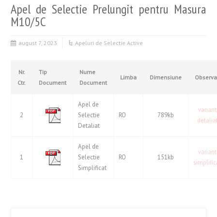
Apel de Selectie Prelungit pentru Masura
M10/5C
august 7, 2023
Apeluri de Selectie Active
Nr.
Tip
Nume
Limba
Dimensiune
Observat
Ctr.
Document
Document
Apel de
varian
2
Selectie
RO
789kb
detalia
Detaliat
Apel de
varian
1
Selectie
RO
151kb
simplifi
Simplificat