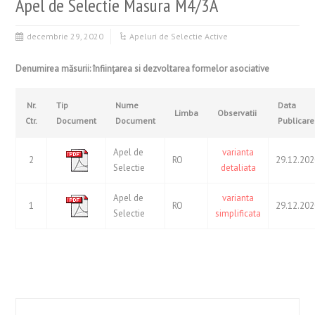
Apel de Selectie Masura M4/3A
decembrie 29, 2020
Apeluri de Selectie Active
Denumirea măsurii: înfiinţarea si dezvoltarea formelor asociative
Nr.
Tip
Nume
Data
Limba
Observatii
Ctr.
Document
Document
Publicare
Apel de
varianta
2
RO
29.12.20
Selectie
detaliata
Apel de
varianta
1
RO
29.12.20
Selectie
simplificata