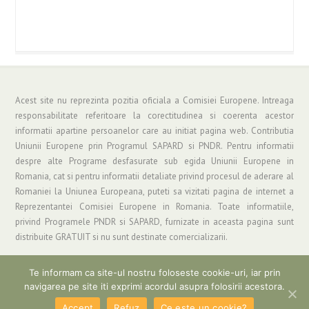
Acest site nu reprezinta pozitia oficiala a Comisiei Europene. Intreaga
responsabilitate referitoare la corectitudinea si coerenta acestor
informatii apartine persoanelor care au initiat pagina web. Contributia
Uniunii Europene prin Programul SAPARD si PNDR. Pentru informatii
despre alte Programe desfasurate sub egida Uniunii Europene in
Romania, cat si pentru informatii detaliate privind procesul de aderare al
Romaniei la Uniunea Europeana, puteti sa vizitati pagina de internet a
Reprezentantei Comisiei Europene in Romania. Toate informatiile,
privind Programele PNDR si SAPARD, furnizate in aceasta pagina sunt
distribuite GRATUIT si nu sunt destinate comercializarii.
Te informam ca site-ul nostru foloseste cookie-uri, iar prin
navigarea pe site iti exprimi acordul asupra folosirii acestora.
Copyright © 2019 Asociatia "Grup de Actiune Locala Parang" | Informatii si
Suport: gal_parang@yahoo.com
Accept
Refuz
Ce este un cookie?