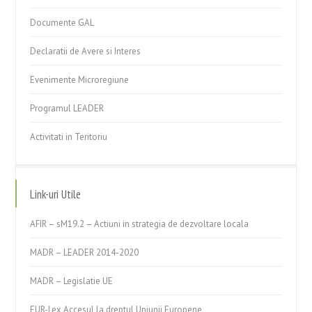
Documente GAL
Declaratii de Avere si Interes
Evenimente Microregiune
Programul LEADER
Activitati in Teritoriu
Link-uri Utile
AFIR – sM19.2 – Actiuni in strategia de dezvoltare locala
MADR – LEADER 2014-2020
MADR – Legislatie UE
EUR-Lex Accesul la dreptul Uniunii Europene