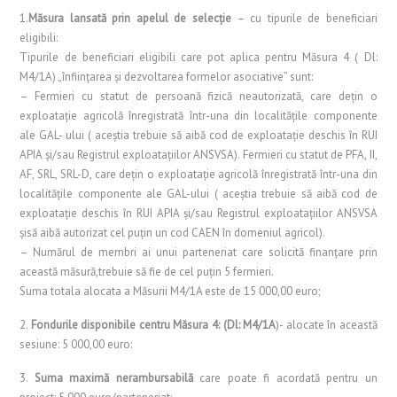
1.
Măsura lansată prin apelul de selecţie
– cu tipurile de beneficiari
eligibili:
Tipurile de beneficiari eligibili care pot aplica pentru Măsura 4 ( Dl:
M4/1A) „înfiinţarea şi dezvoltarea formelor asociative” sunt:
– Fermieri cu statut de persoană fizică neautorizată, care deţin o
exploataţie agricolă înregistrată într-una din localităţile componente
ale GAL- ului ( aceştia trebuie să aibă cod de exploataţie deschis în RUI
APIA şi/sau Registrul exploataţiilor ANSVSA). Fermieri cu statut de PFA, II,
AF, SRL, SRL-D, care deţin o exploataţie agricolă înregistrată într-una din
localităţile componente ale GAL-ului ( aceştia trebuie să aibă cod de
exploataţie deschis în RUI APIA şi/sau Registrul exploataţiilor ANSVSA
şisă aibă autorizat cel puţin un cod CAEN în domeniul agricol).
– Numărul de membri ai unui parteneriat care solicită finanţare prin
această măsură,trebuie să fie de cel puţin 5 fermieri.
Suma totala alocata a Măsurii M4/1A este de 15 000,00 euro;
2.
Fondurile disponibile centru Măsura 4: (Dl: M4/1A
)- alocate în această
sesiune: 5 000,00 euro:
3.
Suma maximă nerambursabilă
care poate fi acordată pentru un