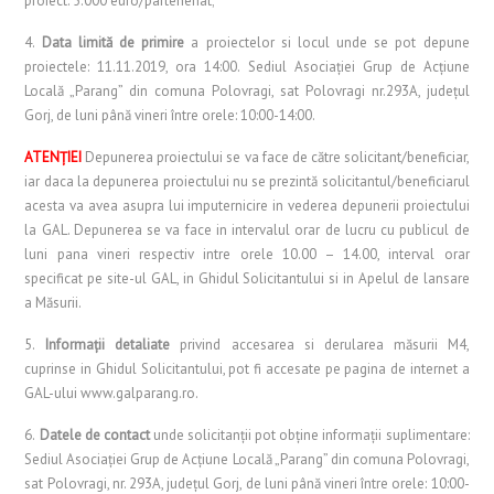
proiect: 5.000 euro/parteneriat;
4.
Data limită de primire
a proiectelor si locul unde se pot depune
proiectele: 11.11.2019, ora 14:00. Sediul Asociaţiei Grup de Acţiune
Locală „Parang” din comuna Polovragi, sat Polovragi nr.293A, judeţul
Gorj, de luni până vineri între orele: 10:00-14:00.
ATENŢIEI
Depunerea proiectului se va face de către solicitant/beneficiar,
iar daca la depunerea proiectului nu se prezintă solicitantul/beneficiarul
acesta va avea asupra lui imputernicire in vederea depunerii proiectului
la GAL. Depunerea se va face in intervalul orar de lucru cu publicul de
luni pana vineri respectiv intre orele 10.00 – 14.00, interval orar
specificat pe site-ul GAL, in Ghidul Solicitantului si in Apelul de lansare
a Măsurii.
5.
Informaţii detaliate
privind accesarea si derularea măsurii M4,
cuprinse in Ghidul Solicitantului, pot fi accesate pe pagina de internet a
GAL-ului www.galparang.ro.
6.
Datele de contact
unde solicitanţii pot obţine informaţii suplimentare:
Sediul Asociaţiei Grup de Acţiune Locală „Parang” din comuna Polovragi,
sat Polovragi, nr. 293A, judeţul Gorj, de luni până vineri între orele: 10:00-