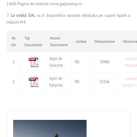
14:00. Pagina de internet: www.galparang.ro.
7.
La sediul GAL
va fi disponibila varianta detaliata pe suport tipărit a
măsurii M4.
Nr.
Tip
Nume
Limba
Dimensiune
Observat
Ctr.
Document
Document
Apel de
varian
2
RO
789kb
Selectie
detalia
Apel de
varian
1
RO
151kb
Selectie
simplifi