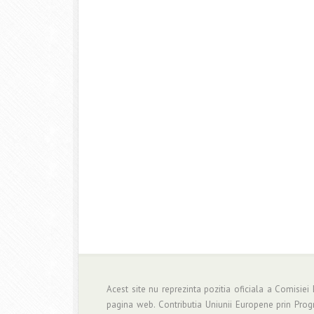
Acest site nu reprezinta pozitia oficiala a Comisiei
pagina web. Contributia Uniunii Europene prin Pro