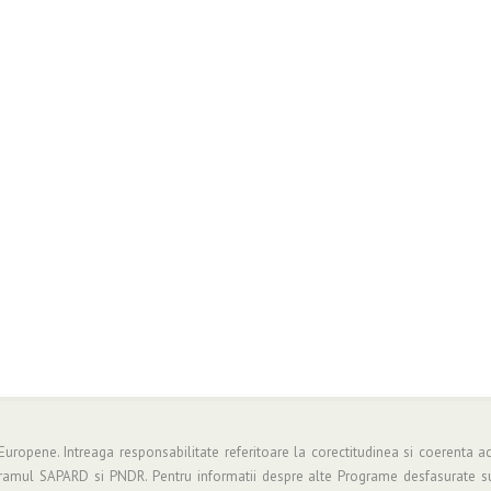
 Europene. Intreaga responsabilitate referitoare la corectitudinea si coerenta ac
gramul SAPARD si PNDR. Pentru informatii despre alte Programe desfasurate su