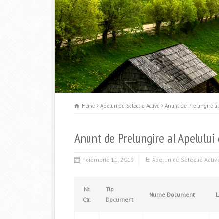
Home
Apeluri de Selectie Active
Anunt de Prelungire al
Anunt de Prelungire al Apelulu
noiembrie 11, 2019
Apeluri de Selectie Activ
Nr.
Tip
Nume Document
L
Ctr.
Document