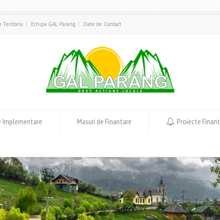
in Teritoriu
Echipa GAL Parang
Date de Contact
e Implementare
Masuri de Finantare
Proiecte Finan