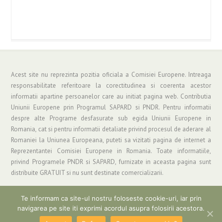
Acest site nu reprezinta pozitia oficiala a Comisiei Europene. Intreaga
responsabilitate referitoare la corectitudinea si coerenta acestor
informatii apartine persoanelor care au initiat pagina web. Contributia
Uniunii Europene prin Programul SAPARD si PNDR. Pentru informatii
despre alte Programe desfasurate sub egida Uniunii Europene in
Romania, cat si pentru informatii detaliate privind procesul de aderare al
Romaniei la Uniunea Europeana, puteti sa vizitati pagina de internet a
Reprezentantei Comisiei Europene in Romania. Toate informatiile,
privind Programele PNDR si SAPARD, furnizate in aceasta pagina sunt
distribuite GRATUIT si nu sunt destinate comercializarii.
Te informam ca site-ul nostru foloseste cookie-uri, iar prin
navigarea pe site iti exprimi acordul asupra folosirii acestora.
Copyright © 2019 Asociatia "Grup de Actiune Locala Parang" | Informatii si
Suport: gal_parang@yahoo.com