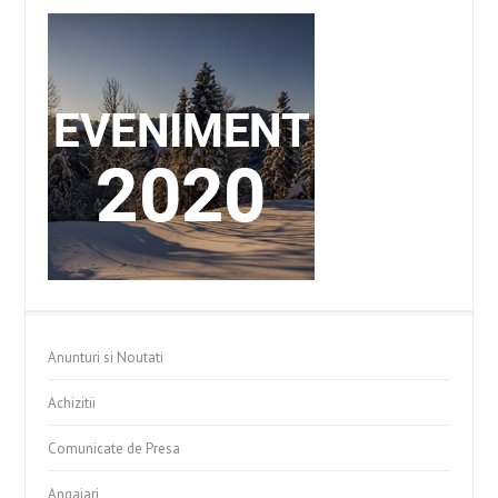
Anunturi si Noutati
Achizitii
Comunicate de Presa
Angajari