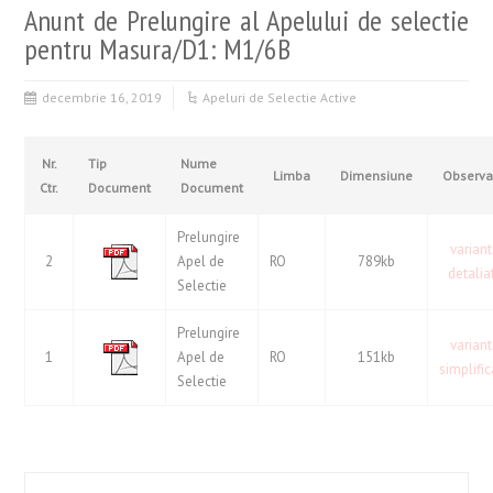
Anunt de Prelungire al Apelului de selectie
pentru Masura/D1: M1/6B
decembrie 16, 2019
Apeluri de Selectie Active
Nr.
Tip
Nume
Limba
Dimensiune
Observat
Ctr.
Document
Document
Prelungire
varian
2
Apel de
RO
789kb
detalia
Selectie
Prelungire
varian
1
Apel de
RO
151kb
simplifi
Selectie