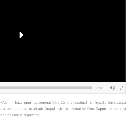
00:00
VORAS- in baza unui parteneriat între Căminul cultural și Scoala Gimnaziala
ului ansamblu al localitatii. Grupul este coordonat de Doru Sapun –director, si
 zona pe care o reprezintă