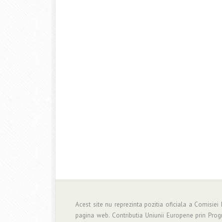
Acest site nu reprezinta pozitia oficiala a Comisiei
pagina web. Contributia Uniunii Europene prin Pro