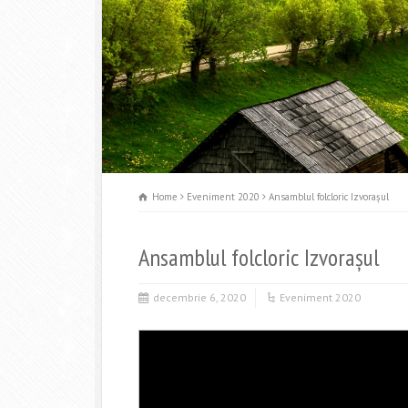
Home
Eveniment 2020
Ansamblul folcloric Izvorașul
Ansamblul folcloric Izvorașul
decembrie 6, 2020
Eveniment 2020