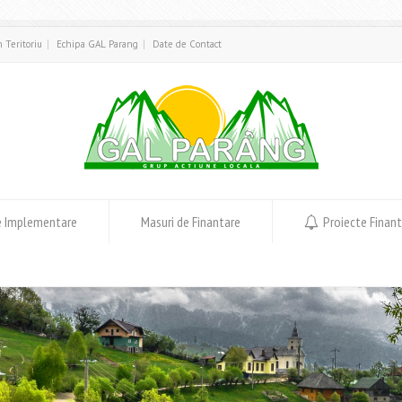
in Teritoriu
Echipa GAL Parang
Date de Contact
e Implementare
Masuri de Finantare
Proiecte Finan