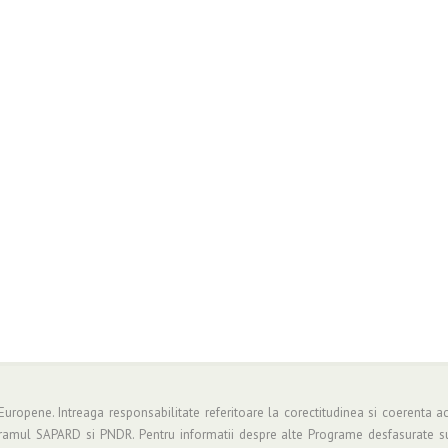
 Europene. Intreaga responsabilitate referitoare la corectitudinea si coerenta ac
gramul SAPARD si PNDR. Pentru informatii despre alte Programe desfasurate su