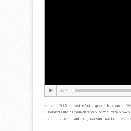
00:00
În anul 2008 a fost infiintat grupul folcloric IZ
Bumbesti Pitic, nemaiexistând o continuitate a vechi
are in repertoriu cântece și dansuri traditionale din