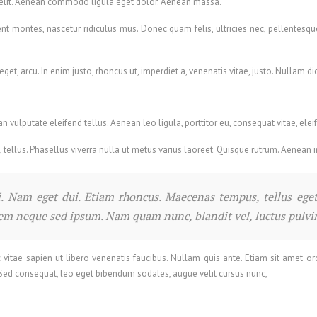
 elit. Aenean commodo ligula eget dolor. Aenean massa.
nt montes, nascetur ridiculus mus. Donec quam felis, ultricies nec, pellentesq
 eget, arcu. In enim justo, rhoncus ut, imperdiet a, venenatis vitae, justo. Nullam 
ulputate eleifend tellus. Aenean leo ligula, porttitor eu, consequat vitae, elei
, tellus. Phasellus viverra nulla ut metus varius laoreet. Quisque rutrum. Aenean i
isi. Nam eget dui. Etiam rhoncus. Maecenas tempus, tellus 
sem neque sed ipsum. Nam quam nunc, blandit vel, luctus pulvina
tae sapien ut libero venenatis faucibus. Nullam quis ante. Etiam sit amet orci 
 Sed consequat, leo eget bibendum sodales, augue velit cursus nunc,