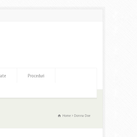
tate
Proceduri
Home
Donna Doe