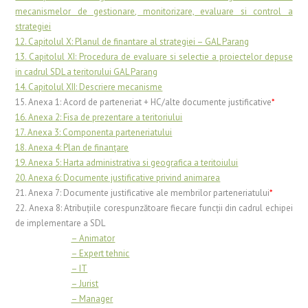
mecanismelor de gestionare, monitorizare, evaluare si control a
strategiei
12. Capitolul X: Planul de finantare al strategiei – GAL Parang
13. Capitolul XI: Procedura de evaluare si selectie a proiectelor depuse
in cadrul SDL a teritorului GAL Parang
14. Capitolul XII: Descriere mecanisme
15. Anexa 1: Acord de parteneriat + HC/alte documente justificative
*
16. Anexa 2: Fisa de prezentare a teritoriului
17. Anexa 3: Componenta parteneriatului
18. Anexa 4: Plan de finanţare
19. Anexa 5: Harta administrativa si geografica a teritoiului
20. Anexa 6: Documente justificative privind animarea
21. Anexa 7: Documente justificative ale membrilor parteneriatului
*
22. Anexa 8: Atribuţiile corespunzătoare fiecare funcţii din cadrul echipei
de implementare a SDL
…………………
– Animator
…………………
– Expert tehnic
…………………
– IT
…………………
– Jurist
…………………
– Manager