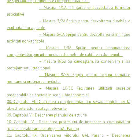
de specialitate, competente complementare si…
………………………
– Masura 4/1A înfiinţarea si dezvoltarea formelor
asociative
………………………
– Masura 5/2A Sprijin pentru dezvoltarea durabila a
exploatatiilor agricole
………………………
– Masura 6/6A Sprijin pentru dezvoltarea si înfiinţare
activitati non-agricole
………………………
– Masura 7/3A Sprijin pentru imbunatatirea
competitivităţii prin intermediul schemelor de calitate in domeniul…
………………………
– Masura 8/6B Sa cunoaştem, sa conservam si sa
protejam satul tradiţional
………………………
– Masura 9/4A Sprijin pentru acţiuni tematice
montane si protejarea mediului
………………………
– Masura 10/5C Facilitarea utilizării surselor
regenerabile de energie in scopul bioeconomiei
08. Capitolul VI: Descrierea complementaritatii si/sau contributiei la
obiectivele altor strategii relevante
09. Capitolul VII: Descrierea planului de actiune
10. Capitolul VIII: Descrierea procesului de implicare a comunitatilor
locale in elaborarea strategiei GAL Parang
11. Capitolul IX: Organizarea viitorului GAL Parang – Descrierea