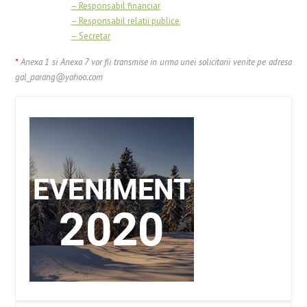
…………………
– Responsabil financiar
…………………
– Responsabil relatii publice
…………………
– Secretar
*
Anexa 1 si Anexa 7 vor fii transmise in urma unei solicitarii venite pe adresa
gal_parang@yahoo.com