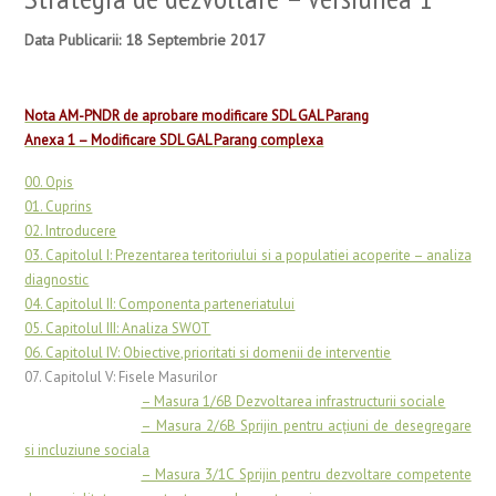
Data Publicarii: 18 Septembrie 2017
Nota AM-PNDR de aprobare modificare SDL GAL Parang
Anexa 1 – Modificare SDL GAL Parang complexa
00. Opis
01. Cuprins
02. Introducere
03. Capitolul I: Prezentarea teritoriului si a populatiei acoperite – analiza
diagnostic
04. Capitolul II: Componenta parteneriatului
05. Capitolul III: Analiza SWOT
06. Capitolul IV: Obiective,prioritati si domenii de interventie
07. Capitolul V: Fisele Masurilor
………………………
– Masura 1/6B Dezvoltarea infrastructurii sociale
………………………
– Masura 2/6B Sprijin pentru acţiuni de desegregare
si incluziune sociala
………………………
– Masura 3/1C Sprijin pentru dezvoltare competente