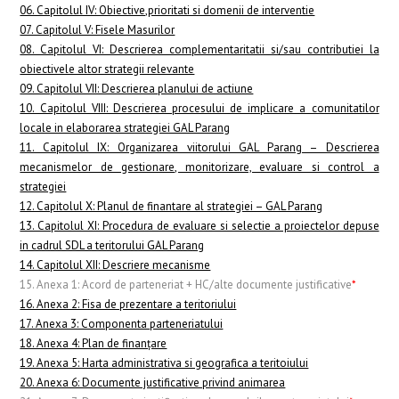
06. Capitolul IV: Obiective,prioritati si domenii de interventie
07. Capitolul V: Fisele Masurilor
08. Capitolul VI: Descrierea complementaritatii si/sau contributiei la
obiectivele altor strategii relevante
09. Capitolul VII: Descrierea planului de actiune
10. Capitolul VIII: Descrierea procesului de implicare a comunitatilor
locale in elaborarea strategiei GAL Parang
11. Capitolul IX: Organizarea viitorului GAL Parang – Descrierea
mecanismelor de gestionare, monitorizare, evaluare si control a
strategiei
12. Capitolul X: Planul de finantare al strategiei – GAL Parang
13. Capitolul XI: Procedura de evaluare si selectie a proiectelor depuse
in cadrul SDL a teritorului GAL Parang
14. Capitolul XII: Descriere mecanisme
15. Anexa 1: Acord de parteneriat + HC/alte documente justificative
*
16. Anexa 2: Fisa de prezentare a teritoriului
17. Anexa 3: Componenta parteneriatului
18. Anexa 4: Plan de finanţare
19. Anexa 5: Harta administrativa si geografica a teritoiului
20. Anexa 6: Documente justificative privind animarea