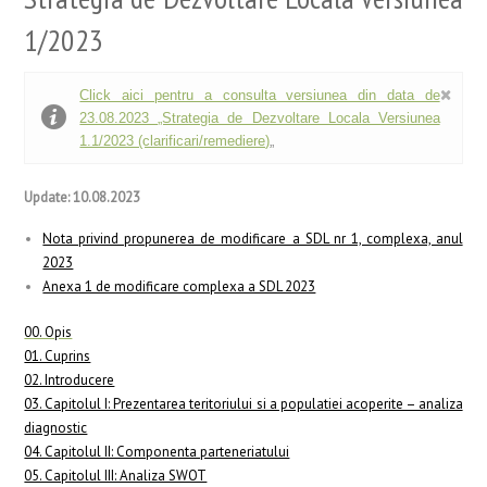
1/2023
Click aici pentru a consulta versiunea din data de
23.08.2023 „Strategia de Dezvoltare Locala Versiunea
1.1/2023 (clarificari/remediere)
„
Update: 10.08.2023
Nota privind propunerea de modificare a SDL nr 1, complexa, anul
2023
Anexa 1 de modificare complexa a SDL 2023
00. Opis
01. Cuprins
02. Introducere
03. Capitolul I: Prezentarea teritoriului si a populatiei acoperite – analiza
diagnostic
04. Capitolul II: Componenta parteneriatului
05. Capitolul III: Analiza SWOT