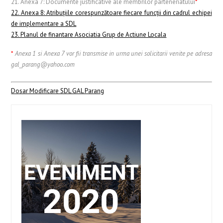
21. Anexa 7: Documente justificative ale membrilor parteneriatului
*
22. Anexa 8: Atribuţiile corespunzătoare fiecare funcţii din cadrul echipei
de implementare a SDL
23. Planul de finantare Asociatia Grup de Actiune Locala
*
Anexa 1 si Anexa 7 vor fii transmise in urma unei solicitarii venite pe adresa
gal_parang@yahoo.com
Dosar Modificare SDL GAL Parang