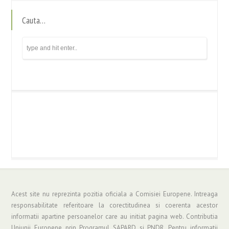
Cauta…
Acest site nu reprezinta pozitia oficiala a Comisiei Europene. Intreaga
responsabilitate referitoare la corectitudinea si coerenta acestor
informatii apartine persoanelor care au initiat pagina web. Contributia
Uniunii Europene prin Programul SAPARD si PNDR. Pentru informatii