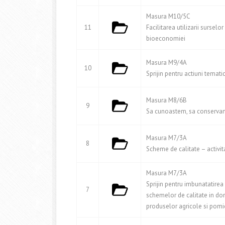
Masura M10/5C
11
Facilitarea utilizarii sursel
bioeconomiei
Masura M9/4A
10
Sprijin pentru actiuni temati
Masura M8/6B
9
Sa cunoastem, sa conservam
Masura M7/3A
8
Scheme de calitate – activi
Masura M7/3A
Sprijin pentru imbunatatirea 
7
schemelor de calitate in dom
produselor agricole si pomi