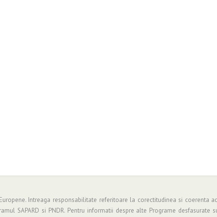
 Europene. Intreaga responsabilitate referitoare la corectitudinea si coerenta ac
gramul SAPARD si PNDR. Pentru informatii despre alte Programe desfasurate su