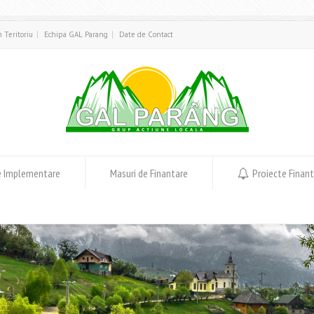
in Teritoriu
Echipa GAL Parang
Date de Contact
e Implementare
Masuri de Finantare
Proiecte Finan