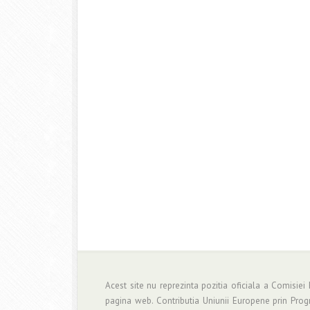
Acest site nu reprezinta pozitia oficiala a Comisiei
pagina web. Contributia Uniunii Europene prin Pro