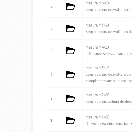
Masura M6/6A
6
Sprijin pentru dezvoltarea si 
Masura M5/2A
5
Sprijin pentru dezvoltarea d
Masura M4/1A
4
Infiintarea si dezvoltarea f
Masura M3/1C
3
Sprijin pentru dezvoltare c
complementare și dezvolta
Masura M2/6B
2
Sprijin pentru actiuni de des
Masura M1/6B
1
Dezvoltarea infracstructurii