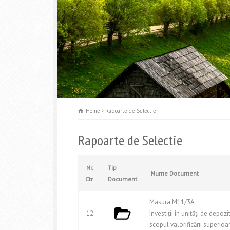
Home
Rapoarte de Selectie
Rapoarte de Selectie
Nr.
Tip
Nume Document
Ctr.
Document
Masura M11/3A
12
Investiții în unități de depo
scopul valorificării superioa