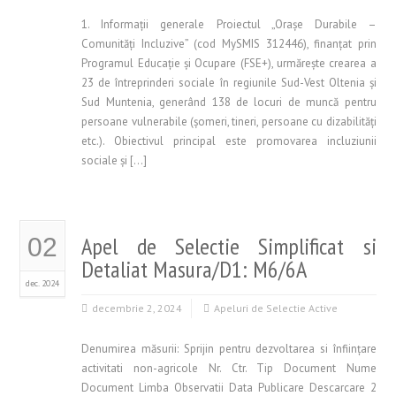
1. Informații generale Proiectul „Orașe Durabile –
Comunități Incluzive” (cod MySMIS 312446), finanțat prin
Programul Educație și Ocupare (FSE+), urmărește crearea a
23 de întreprinderi sociale în regiunile Sud-Vest Oltenia și
Sud Muntenia, generând 138 de locuri de muncă pentru
persoane vulnerabile (șomeri, tineri, persoane cu dizabilități
etc.). Obiectivul principal este promovarea incluziunii
sociale și […]
Apel de Selectie Simplificat si
02
Detaliat Masura/D1: M6/6A
dec. 2024
decembrie 2, 2024
Apeluri de Selectie Active
Denumirea măsurii: Sprijin pentru dezvoltarea si înfiinţare
activitati non-agricole Nr. Ctr. Tip Document Nume
Document Limba Observatii Data Publicare Descarcare 2